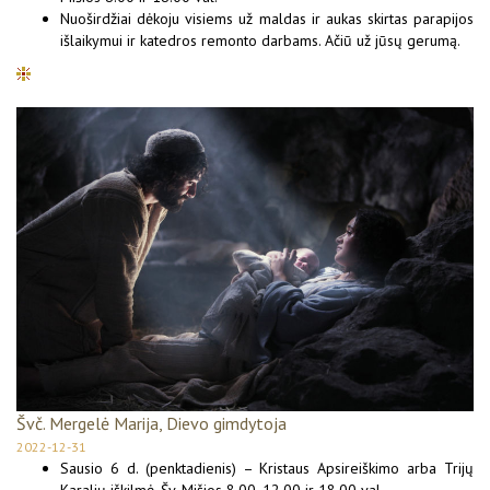
Nuoširdžiai dėkoju visiems už maldas ir aukas skirtas parapijos
išlaikymui ir katedros remonto darbams. Ačiū už jūsų gerumą.
Švč. Mergelė Marija, Dievo gimdytoja
2022-12-31
Sausio 6 d. (penktadienis) – Kristaus Apsireiškimo arba Trijų