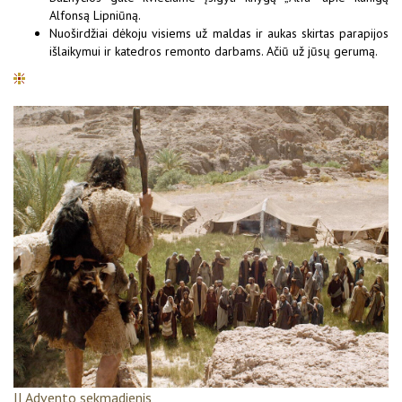
Alfonsą Lipniūną.
Nuoširdžiai dėkoju visiems už maldas ir aukas skirtas parapijos
išlaikymui ir katedros remonto darbams. Ačiū už jūsų gerumą.
II Advento sekmadienis