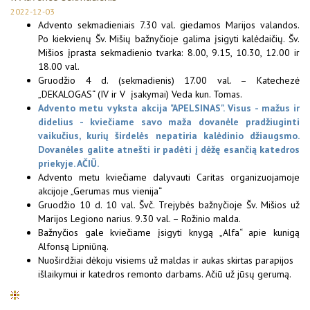
2022-12-03
Advento sekmadieniais 7.30 val. giedamos Marijos valandos.
Po kiekvienų Šv. Mišių bažnyčioje galima įsigyti kalėdaičių. Šv.
Mišios įprasta sekmadienio tvarka: 8.00, 9.15, 10.30, 12.00 ir
18.00 val.
Gruodžio 4 d. (sekmadienis) 17.00 val. – Katechezė
„DEKALOGAS“ (IV ir V įsakymai) Veda kun. Tomas.
Advento metu vyksta akcija "APELSINAS". Visus - mažus ir
didelius - kviečiame savo maža dovanėle pradžiuginti
vaikučius, kurių širdelės nepatiria kalėdinio džiaugsmo.
Dovanėles galite atnešti ir padėti į dėžę esančią katedros
priekyje. AČIŪ.
Advento metu kviečiame dalyvauti Caritas organizuojamoje
akcijoje „Gerumas mus vienija“
Gruodžio 10 d. 10 val. Švč. Trejybės bažnyčioje Šv. Mišios už
Marijos Legiono narius. 9.30 val. – Rožinio malda.
Bažnyčios gale kviečiame įsigyti knygą „Alfa“ apie kunigą
Alfonsą Lipniūną.
Nuoširdžiai dėkoju visiems už maldas ir aukas skirtas parapijos
išlaikymui ir katedros remonto darbams. Ačiū už jūsų gerumą.