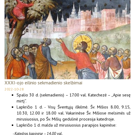
XXXI-ojo eilinio sekmadienio skelbimai
2022-10-28
Spalio 30 d. (sekmadienis) – 17.00 val. Katechezė – „Apie sesę
mirtį“.
Lapkričio 1 d. - Visų Šventųjų iškilmė. Šv. Mišios 8.00, 9.15,
10.30, 12.00 ir 18.00 val. Vakarinėse Šv. Mišiose melsimės už
mirusiuosius, po Šv. Mišių gedulinė procesija katedroje.
Lapkričio 1 d. malda už mirusiuosius parapijos kapinėse:
- Katedros kapinėse – 14.00 val.