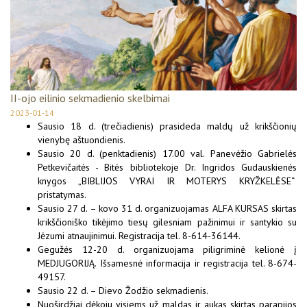
II-ojo eilinio sekmadienio skelbimai
2023-01-14
Sausio 18 d. (trečiadienis) prasideda maldų už krikščionių
vienybę aštuondienis.
Sausio 20 d. (penktadienis) 17.00 val. Panevėžio Gabrielės
Petkevičaitės - Bitės bibliotekoje Dr. Ingridos Gudauskienės
knygos „BIBLIJOS VYRAI IR MOTERYS KRYŽKELĖSE“
pristatymas.
Sausio 27 d. – kovo 31 d. organizuojamas ALFA KURSAS skirtas
krikščioniško tikėjimo tiesų gilesniam pažinimui ir santykio su
Jėzumi atnaujinimui. Registracija tel. 8-614-36144.
Gegužės 12-20 d. organizuojama piligriminė kelionė į
MEDJUGORIJĄ. Išsamesnė informacija ir registracija tel. 8-674-
49157.
Sausio 22 d. – Dievo Žodžio sekmadienis.
Nuoširdžiai dėkoju visiems už maldas ir aukas skirtas parapijos