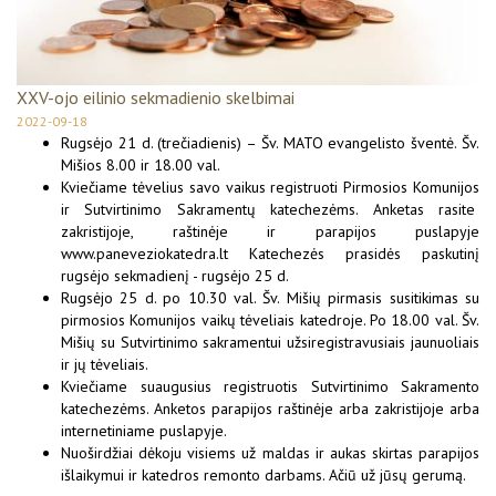
XXV-ojo eilinio sekmadienio skelbimai
2022-09-18
Rugsėjo 21 d. (trečiadienis) – Šv. MATO evangelisto šventė. Šv.
Mišios 8.00 ir 18.00 val.
Kviečiame tėvelius savo vaikus registruoti Pirmosios Komunijos
ir Sutvirtinimo Sakramentų katechezėms. Anketas rasite
zakristijoje, raštinėje ir parapijos puslapyje
www.paneveziokatedra.lt Katechezės prasidės paskutinį
rugsėjo sekmadienį - rugsėjo 25 d.
Rugsėjo 25 d. po 10.30 val. Šv. Mišių pirmasis susitikimas su
pirmosios Komunijos vaikų tėveliais katedroje. Po 18.00 val. Šv.
Mišių su Sutvirtinimo sakramentui užsiregistravusiais jaunuoliais
ir jų tėveliais.
Kviečiame suaugusius registruotis Sutvirtinimo Sakramento
katechezėms. Anketos parapijos raštinėje arba zakristijoje arba
internetiniame puslapyje.
Nuoširdžiai dėkoju visiems už maldas ir aukas skirtas parapijos
išlaikymui ir katedros remonto darbams. Ačiū už jūsų gerumą.