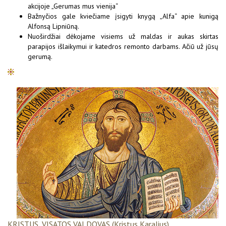
akcijoje „Gerumas mus vienija“
Bažnyčios gale kviečiame įsigyti knygą „Alfa“ apie kunigą
Alfonsą Lipniūną.
Nuoširdžiai dėkojame visiems už maldas ir aukas skirtas
parapijos išlaikymui ir katedros remonto darbams. Ačiū už jūsų
gerumą.
KRISTUS, VISATOS VALDOVAS (Kristus Karalius)