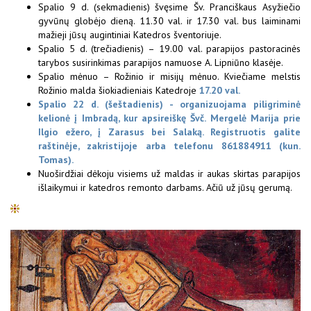
Spalio 9 d. (sekmadienis) švęsime Šv. Pranciškaus Asyžiečio
gyvūnų globėjo dieną. 11.30 val. ir 17.30 val. bus laiminami
mažieji jūsų augintiniai Katedros šventoriuje.
Spalio 5 d. (trečiadienis) – 19.00 val. parapijos pastoracinės
tarybos susirinkimas parapijos namuose A. Lipniūno klasėje.
Spalio mėnuo – Rožinio ir misijų mėnuo. Kviečiame melstis
Rožinio malda šiokiadieniais Katedroje
17.20 val.
Spalio 22 d. (šeštadienis) - organizuojama piligriminė
kelionė į Imbradą, kur apsireiškę Švč. Mergelė Marija prie
Ilgio ežero, į Zarasus bei Salaką. Registruotis galite
raštinėje, zakristijoje arba telefonu 861884911 (kun.
Tomas).
Nuoširdžiai dėkoju visiems už maldas ir aukas skirtas parapijos
išlaikymui ir katedros remonto darbams. Ačiū už jūsų gerumą.