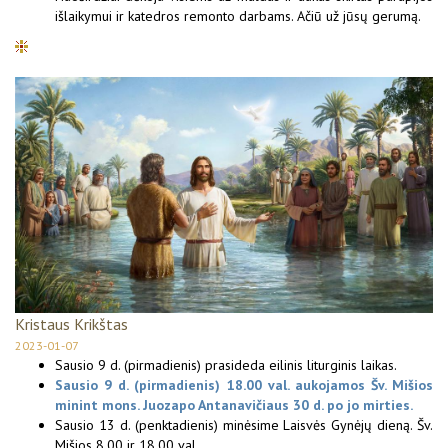
išlaikymui ir katedros remonto darbams. Ačiū už jūsų gerumą.
Kristaus Krikštas
2023-01-07
Sausio 9 d. (pirmadienis) prasideda eilinis liturginis laikas.
Sausio 9 d. (pirmadienis) 18.00 val. aukojamos Šv. Mišios
minint mons. Juozapo Antanavičiaus 30 d. po jo mirties.
Sausio 13 d. (penktadienis) minėsime Laisvės Gynėjų dieną. Šv.
Mišios 8.00 ir 18.00 val.