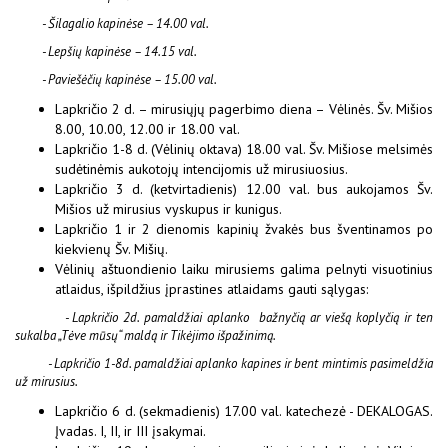
- Šilagalio kapinėse – 14.00 val.
- Lepšių kapinėse – 14.15 val.
- Paviešėčių kapinėse – 15.00 val.
Lapkričio 2 d. – mirusiųjų pagerbimo diena – Vėlinės. Šv. Mišios
8.00, 10.00, 12.00 ir 18.00 val.
Lapkričio 1-8 d. (Vėlinių oktava) 18.00 val. Šv. Mišiose melsimės
sudėtinėmis aukotojų intencijomis už mirusiuosius.
Lapkričio 3 d. (ketvirtadienis) 12.00 val. bus aukojamos Šv.
Mišios už mirusius vyskupus ir kunigus.
Lapkričio 1 ir 2 dienomis kapinių žvakės bus šventinamos po
kiekvienų Šv. Mišių.
Vėlinių aštuondienio laiku mirusiems galima pelnyti visuotinius
atlaidus, išpildžius įprastines atlaidams gauti sąlygas:
- Lapkričio 2d. pamaldžiai aplanko bažnyčią ar viešą koplyčią ir ten
sukalba „Tėve mūsų“ maldą ir Tikėjimo išpažinimą.
- Lapkričio 1-8d. pamaldžiai aplanko kapines ir bent mintimis pasimeldžia
už mirusius.
Lapkričio 6 d. (sekmadienis) 17.00 val. katechezė - DEKALOGAS.
Įvadas. I, II, ir III įsakymai.