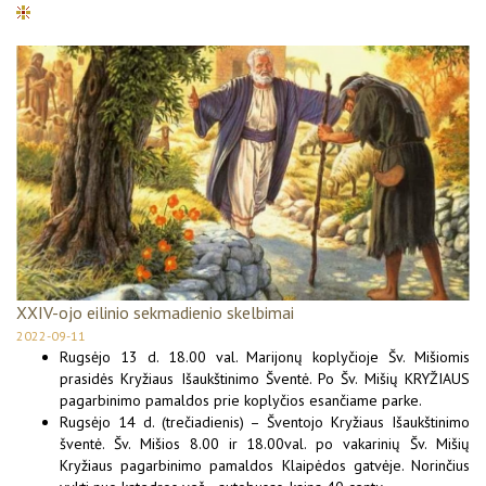
XXIV-ojo eilinio sekmadienio skelbimai
2022-09-11
Rugsėjo 13 d. 18.00 val. Marijonų koplyčioje Šv. Mišiomis
prasidės Kryžiaus Išaukštinimo Šventė. Po Šv. Mišių KRYŽIAUS
pagarbinimo pamaldos prie koplyčios esančiame parke.
Rugsėjo 14 d. (trečiadienis) – Šventojo Kryžiaus Išaukštinimo
šventė. Šv. Mišios 8.00 ir 18.00val. po vakarinių Šv. Mišių
Kryžiaus pagarbinimo pamaldos Klaipėdos gatvėje. Norinčius