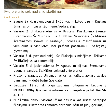
IV-ojo eilinio sekmadienio skelbimai
2023-01-28
Sausio 29 d. (sekmadienis) 17.00 val. – katechezė – Kristaus
Gimimas pirmųjų amžių mene. Veda s. Elija
Vasario 2 d. (ketvirtadienis) – Kristaus Paaukojimo šventė.
(Grabnyčios). Šv. Mišios 8.00 ir 18.00 val. Vakarinėse Šv. Mišiose
šventinamos žvakės ir Grabnyčių procesija. Meldžiamasi už
vienuolius ir vienuoles, bei prašant pašaukimų į pašvęstąjį
gyvenimą.
Vasario 3 d. (penktadienis) Šv. Blažiejaus minėjimas. Teikiama
Šv. Blažiejaus sakramentalija.
Vasario 5 d. (sekmadienis) Šv. Agotos minėjimas. Šventinama
duona ir vanduo. Šv. Mišios sekmadienio tvarka.
Prašome pagalbos Ukrainai, renkamas vaškas, apkasų žvakių
gaminimui – dėžė bažnyčios gale.
Gegužės 12-20 d. organizuojama piligriminė kelionė į
MEDJUGORIJĄ. Išsamesnė informacija ir registracija tel. 8-674-
49157
Nuoširdžiai dėkoju visiems už maldas ir aukas skirtas parapijos
išlaikymui ir katedros remonto darbams. Ačiū už jūsų gerumą.