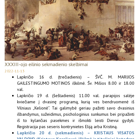
XXXIII-ojo eilinio sekmadienio skelbimai
2022-11-13
Lapkričio 16 d. (trečiadienis) – ŠVČ. M. MARIJOS
GAILESTINGUMO MOTINOS iškilmė. Šv. Mišios 8.00 ir 18.00
val.
Lapkričio 19 d. (šeštadienis) 11.00 val. parapijos salėje
kviečiame į dvasinę programą, kurią ves bendruomenė iš
Vilniaus „Kelionė“. Tai galimybė geriau pažinti savo dvasinius
išbandymus, sužeidimus, psichologinius sunkumus bei pripažinti
iš to kylančias pasekmes ir išmokti leisti Dievui gydyti.
Registracija pas seseris kontrynietes Eliją arba Kristiną.
Lapkričio 20 d. (sekmadienis) – KRISTAUS VISATOS
VALDOVO (Kristaus Karaliaus) iškilmė ir tituliniai katedros