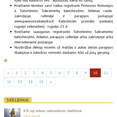
vykti nuo katedros veš autobusas, kaina 40 centų.
Kviečiame tėvelius savo vaikus registruoti Pirmosios Komunijos
ir Sutvirtinimo Sakramentų katechezėms. Anketas rasite
zakristijoje, raštinėje ir parapijos puslapyje
www.paneveziokatedra.lt Katechezės prasidės paskutinį
rugsėjo sekmadienį - rugsėjo 25 d.
Kviečiame suaugusius registruotis Sutvirtinimo Sakramento
katechezėms. Anketos parapijos raštinėje arba zakristijoje arba
internetiniame puslapyje.
Nuoširdžiai dėkoju visiems už maldas ir aukas skirtas parapijos
išlaikymui ir katedros remonto darbams. Ačiū už jūsų gerumą.
«
1
2
3
4
5
6
7
8
9
10
11
12
13
14
15
»
SKELBIMAI
XIX-ojo eilinio sekmadienio skelbimai
2026-08-09