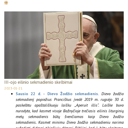
III-ojo eilinio sekmadienio skelbimai
2023-01-21
Sausio 22 d. - Dievo Žodžio sekmadienis.
Dievo žodžio
sekmadienį popiežius Pranciškus įvedė 2019 m. rugsėjo 30 d.
paskelbtu apaštališkuoju laišku „Aperuit illis“. Laiške buvo
nurodyta, kad kasmet visoje Bažnyčioje trečiasis eilinis liturginių
metų sekmadienis būtų švenčiamas kaip Dievo žodžio
sekmadienis.
Kasmet minimu Dievo žodžio sekmadieniu norima
sužadinti didesnį tikinčiųjų dėmesį Biblijai, kad ji būtų skaitoma,