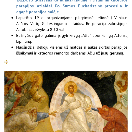
parapijos atlaidai. Po Sumos Eucharistinė procesija ir
agapė parapijos salėje.
Lapkričio 19 d. organizuojama piligriminė kelionė į Vilniaus
Aušros Vartų Gailestingumo atlaidus. Registracija zakristijoje.
Autobusas išvyksta 8.30 val.
Bažnyčios gale galima įsigyti knygą „Alfa“ apie kunigą Alfonsą
Lipniūną.
Nuoširdžiai dėkoju visiems už maldas ir aukas skirtas parapijos
išlaikymui ir katedros remonto darbams. Ačiū už jūsų gerumą.