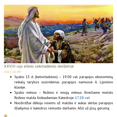
XXVIII-ojo eilinio sekmadienio skelbimai
2022-10-09
Spalio 13 d. (ketvirtadienis) – 19.00 val. parapijos ekonominių
reikalų tarybos susirinkimas parapijos namuose A. Lipniūno
klasėje.
Spalio mėnuo – Rožinio ir misijų mėnuo. Kviečiame melstis
Rožinio malda šiokiadieniais Katedroje
17.20 val.
Nuoširdžiai dėkoju visiems už maldas ir aukas skirtas parapijos
išlaikymui ir katedros remonto darbams. Ačiū už jūsų gerumą.