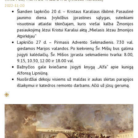
2022-11-20
Šiandien lapkričio 20 d. – Kristaus Karaliaus iškilmė. Pasaulinė
jaunimo diena. Įvykdžius įprastines sąlygas, suteikiami
visuotiniai atlaidai tikinčiajam, kuris viešai kalba Žmonijos
pasiaukojimą Jėzui Kristui Karaliui aktą „Mielasis Jėzau žmonijos
Atpirkėjau“
Lapkričio 27 d. – Pirmasis Advento Sekmadienis. 7.30 val.
giedamos Marijos valandos. Po kiekvienų Šv. Mišių bus galima
įsigyti kalėdaičių. Šv. Mišios įprasta sekmadienio tvarka: 8.00,
9.15, 10.30, 12.00 ir 18.00 val.
Bažnyčios gale kviečiame įsigyti knygą „Alfa“ apie kunigą
Alfonsą Lipniūną.
Nuoširdžiai dėkoju visiems už maldas ir aukas skirtas parapijos
išlaikymui ir katedros remonto darbams. Ačiū už jūsų gerumą.