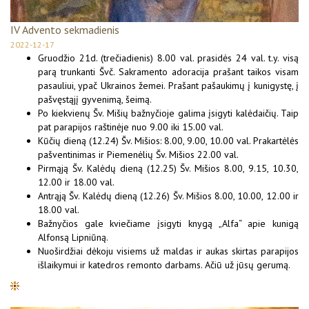
IV Advento sekmadienis
2022-12-17
Gruodžio 21d. (trečiadienis) 8.00 val. prasidės 24 val. t.y. visą
parą trunkanti Švč. Sakramento adoracija prašant taikos visam
pasauliui, ypač Ukrainos žemei. Prašant pašaukimų į kunigystę, į
pašvęstąjį gyvenimą, šeimą.
Po kiekvienų Šv. Mišių bažnyčioje galima įsigyti kalėdaičių. Taip
pat parapijos raštinėje nuo 9.00 iki 15.00 val.
Kūčių dieną (12.24) Šv. Mišios: 8.00, 9.00, 10.00 val. Prakartėlės
pašventinimas ir Piemenėlių Šv. Mišios 22.00 val.
Pirmąją Šv. Kalėdų dieną (12.25) Šv. Mišios 8.00, 9.15, 10.30,
12.00 ir 18.00 val.
Antrąją Šv. Kalėdų dieną (12.26) Šv. Mišios 8.00, 10.00, 12.00 ir
18.00 val.
Bažnyčios gale kviečiame įsigyti knygą „Alfa“ apie kunigą
Alfonsą Lipniūną.
Nuoširdžiai dėkoju visiems už maldas ir aukas skirtas parapijos
išlaikymui ir katedros remonto darbams. Ačiū už jūsų gerumą.