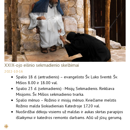
XXIX-ojo eilinio sekmadienio skelbimai
2022-10-16
Spalio 18 d. (antradienis) – evangelisto Šv. Luko šventė. Šv.
Mišios 8.00 ir 18.00 val.
Spalio 23 d. (sekmadienis) - Misijų Sekmadienis. Rinkliava
Misijoms. Šv. Mišios sekmadienio tvarka.
Spalio mėnuo – Rožinio ir misijų mėnuo. Kviečiame melstis
Rožinio malda šiokiadieniais Katedroje 17.20 val.
Nuoširdžiai dėkoju visiems už maldas ir aukas skirtas parapijos
išlaikymui ir katedros remonto darbams. Ačiū už jūsų gerumą.