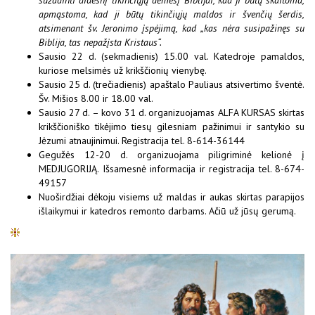
apmąstoma, kad ji būtų tikinčiųjų maldos ir švenčių šerdis,
atsimenant šv. Jeronimo įspėjimą, kad „kas nėra susipažinęs su
Biblija, tas nepažįsta Kristaus“.
Sausio 22 d. (sekmadienis) 15.00 val. Katedroje pamaldos,
kuriose melsimės už krikščionių vienybę.
Sausio 25 d. (trečiadienis) apaštalo Pauliaus atsivertimo šventė.
Šv. Mišios 8.00 ir 18.00 val.
Sausio 27 d. – kovo 31 d. organizuojamas ALFA KURSAS skirtas
krikščioniško tikėjimo tiesų gilesniam pažinimui ir santykio su
Jėzumi atnaujinimui. Registracija tel. 8-614-36144
Gegužės 12-20 d. organizuojama piligriminė kelionė į
MEDJUGORIJĄ. Išsamesnė informacija ir registracija tel. 8-674-
49157
Nuoširdžiai dėkoju visiems už maldas ir aukas skirtas parapijos
išlaikymui ir katedros remonto darbams. Ačiū už jūsų gerumą.