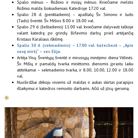
Spalio mėnuo – Rožinio ir misijų mėnuo. Kviečiame melstis
Rožinio malda šiokiadieniais Katedroje 17.20 val.
Spalio 28 d. (penktadienis) – apaštalų Šv. Simono ir Judo
(Tado) šventė. Šv. Mišios 8.00 ir 18.00 val.
Spalio 29 d. (šeštadienis) 11.00 val. kviečiame dalyvauti talkoje
valant katedrą po grindų šlifavimo darbų prieš artėjančią
Kristaus Karaliaus iškilmę.
Spalio 30 d. (sekmadienis) – 17.00 val. katechezė – „Apie
sesę mirtį“ – ses Elija.
Artėja Visų Šventųjų šventė ir mirusiųjų minėjimo diena Vėlinės.
Šv. Mišių ir pamaldų tvarka minėtomis dienomis įprastu laiku
atitinkamai – sekmadienio tvarka, ir 8.00, 10.00, 12.00 ir 18.00
val.
Nuoširdžiai dėkoju visiems už maldas ir aukas skirtas parapijos
išlaikymui ir katedros remonto darbams. Ačiū už jūsų gerumą.