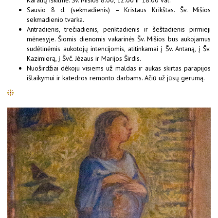
Karalių iškilmė. Šv. Mišios 8.00, 12.00 ir 18.00 val.
Sausio 8 d. (sekmadienis) – Kristaus Krikštas. Šv. Mišios
sekmadienio tvarka.
Antradienis, trečiadienis, penktadienis ir šeštadienis pirmieji
mėnesyje. Šiomis dienomis vakarinės Šv. Mišios bus aukojamus
sudėtinėmis aukotojų intencijomis, atitinkamai į Šv. Antaną, į Šv.
Kazimierą, į Švč. Jėzaus ir Marijos Širdis.
Nuoširdžiai dėkoju visiems už maldas ir aukas skirtas parapijos
išlaikymui ir katedros remonto darbams. Ačiū už jūsų gerumą.