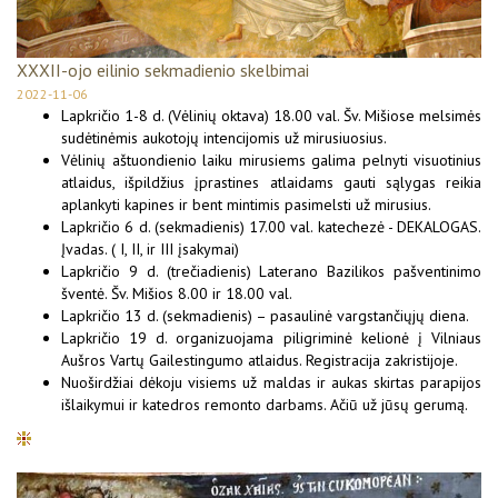
XXXII-ojo eilinio sekmadienio skelbimai
2022-11-06
Lapkričio 1-8 d. (Vėlinių oktava) 18.00 val. Šv. Mišiose melsimės
sudėtinėmis aukotojų intencijomis už mirusiuosius.
Vėlinių aštuondienio laiku mirusiems galima pelnyti visuotinius
atlaidus, išpildžius įprastines atlaidams gauti sąlygas reikia
aplankyti kapines ir bent mintimis pasimelsti už mirusius.
Lapkričio 6 d. (sekmadienis) 17.00 val. katechezė - DEKALOGAS.
Įvadas. ( I, II, ir III įsakymai)
Lapkričio 9 d. (trečiadienis) Laterano Bazilikos pašventinimo
šventė. Šv. Mišios 8.00 ir 18.00 val.
Lapkričio 13 d. (sekmadienis) – pasaulinė vargstančiųjų diena.
Lapkričio 19 d. organizuojama piligriminė kelionė į Vilniaus
Aušros Vartų Gailestingumo atlaidus. Registracija zakristijoje.
Nuoširdžiai dėkoju visiems už maldas ir aukas skirtas parapijos
išlaikymui ir katedros remonto darbams. Ačiū už jūsų gerumą.