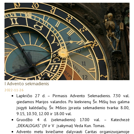
I Advento sekmadienis
2022-11-26
Lapkričio 27 d. – Pirmasis Advento Sekmadienis. 7.30 val.
giedamos Marijos valandos. Po kiekvienų Šv. Mišių bus galima
įsigyti kalėdaičių. Šv. Mišios įprasta sekmadienio tvarka: 8.00,
9.15, 10.30, 12.00 ir 18.00 val.
Gruodžio 4 d. (sekmadienis) 17.00 val. – Katechezė
„DEKALOGAS“ (IV ir V įsakymai) Veda Kun. Tomas.
Advento metu kviečiame dalyvauti Caritas organizuojamoje