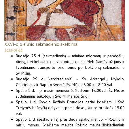
XXVI-ojo eilinio sekmadienio skelbimai
2022-09-25
Rugsėjo 25 d. (sekmadienis) – minime migrantų ir pabėgėlių
dieną, bei keliautojų ir vairuotojų dieną. Meldžiamės už juos ir
šventiname transporto priemones po kiekvienų sekmadienio
Šv. Mišių.
Rugsėjo 29 d. (ketvirtadienis) – Šv. Arkangelų Mykolo,
Gabrieliaus ir Rapolo šventė. Šv. Mišios 8.00 ir 18.00 val.
Spalio 1 d. – pirmasis mėnesio šeštadienis. 18.00val. Šv. Mišios
sudėtinėmis aukotojų į Švč. M. Marijos Širdį.
Spalio 1 d. Gyvojo Rožinio Draugijos nariai kviečiami į Švč.
Trejybės bažnyčią dalyvauti pamaldose , kurios prasidės 15.00
val.
Spalio 1 d. (šeštadienis) prasideda spalio mėnuo – Rožinio ir
misijų mėnuo. Kviečiame melstis Rožinio malda šiokiadieniais