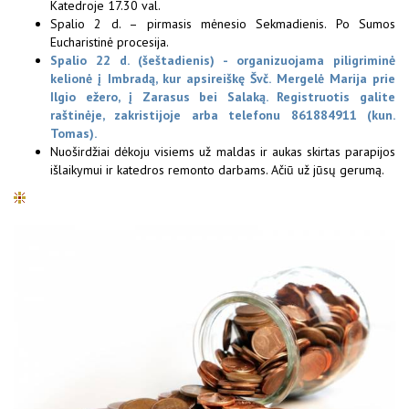
Katedroje 17.30 val.
Spalio 2 d. – pirmasis mėnesio Sekmadienis. Po Sumos
Eucharistinė procesija.
Spalio 22 d. (šeštadienis) - organizuojama piligriminė
kelionė į Imbradą, kur apsireiškę Švč. Mergelė Marija prie
Ilgio ežero, į Zarasus bei Salaką. Registruotis galite
raštinėje, zakristijoje arba telefonu 861884911 (kun.
Tomas).
Nuoširdžiai dėkoju visiems už maldas ir aukas skirtas parapijos
išlaikymui ir katedros remonto darbams. Ačiū už jūsų gerumą.