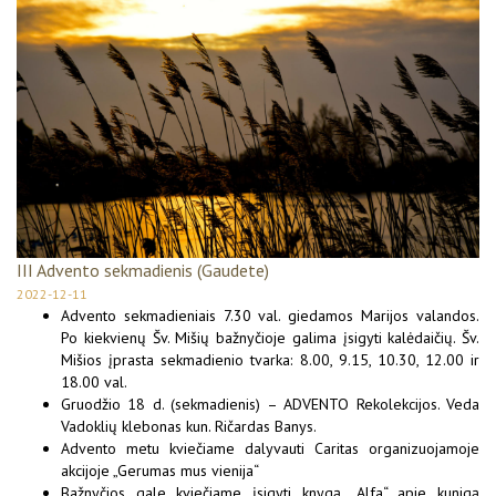
III Advento sekmadienis (Gaudete)
2022-12-11
Advento sekmadieniais 7.30 val. giedamos Marijos valandos.
Po kiekvienų Šv. Mišių bažnyčioje galima įsigyti kalėdaičių. Šv.
Mišios įprasta sekmadienio tvarka: 8.00, 9.15, 10.30, 12.00 ir
18.00 val.
Gruodžio 18 d. (sekmadienis) – ADVENTO Rekolekcijos. Veda
Vadoklių klebonas kun. Ričardas Banys.
Advento metu kviečiame dalyvauti Caritas organizuojamoje
akcijoje „Gerumas mus vienija“
Bažnyčios gale kviečiame įsigyti knygą „Alfa“ apie kunigą