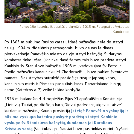
Panevėžio katedra iš paukščio skrydžio 2013 m. Fotografas Vytautas
Kandrotas
Po 1863 m. sukilimo Rusijos caras uždarė bažnyčias, neleido statyti
naujų. 1904 m. didelėmis pastangomis buvo gautas leidimas
pietvakarinėje Panevėžio miesto dalyje statyti bažnyčią. Sudarytas
komitetas rinko lėšas, ūkininkai davė žemės, taip buvo pradėta statyti
Kankinio šv. Stanislovo bažnyčia. 1908 m., vadovaujant Šv. Petro ir
Povilo bažnyčios kanauninkui M. Chodoravičiui, buvo pakloti šventovės
pamatai. Šias statybas sutrukdė prasidėjęs rusų ir japonų karas,
kanauninko mirtis ir Pirmasis pasaulinis karas. Dabartiniame kunigų
name (Katedros a. 7) veikė laikina koplyčia.
1926 m. balandžio 4 d. popiežius Pijus XI apaštališkąja Konstitucija
„Lietuvių Tautai, po didžiojo karo, Dievui padedant, atgavus laisvę“,
kurdamas bažnytinę Kauno provin­ciją
įsteigė Panevėžio vyskupiją ir
būsima vyskupo katedra paskyrė pradėtą statyti Kankinio
vyskupo šv. Stanislovo bažnyčią, duodamas jai Karaliaus
Kristaus vardą
(šis titulas greičiausiai buvo pasirinktas norint išryškinti