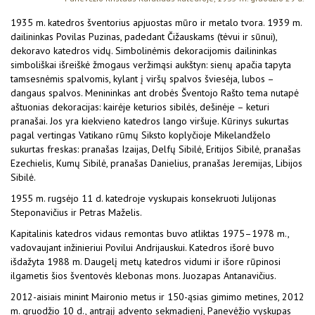
1935 m. katedros šventorius apjuostas mūro ir metalo tvora. 1939 m.
dailininkas Povilas Puzinas, padedant Čižauskams (tėvui ir sūnui),
dekoravo katedros vidų. Simbolinėmis dekoracijomis dailininkas
simboliškai išreiškė žmogaus veržimąsi aukštyn: sienų apačia tapyta
tamsesnėmis spalvomis, kylant į viršų spalvos šviesėja, lubos –
dangaus spalvos. Menininkas ant drobės Šventojo Rašto tema nutapė
aštuonias dekoracijas: kairėje keturios sibilės, dešinėje – keturi
pranašai. Jos yra kiekvieno katedros lango viršuje. Kūrinys sukurtas
pagal vertingas Vatikano rūmų Siksto koplyčioje Mikelandželo
sukurtas freskas: pranašas Izaijas, Delfų Sibilė, Eritijos Sibilė, pranašas
Ezechielis, Kumų Sibilė, pranašas Danielius, pranašas Jeremijas, Libijos
Sibilė.
1955 m. rugsėjo 11 d. katedroje vyskupais konsekruoti Julijonas
Steponavičius ir Petras Maželis.
Kapitalinis katedros vidaus remontas buvo atliktas 1975–1978 m.,
vadovaujant inžinieriui Povilui Andrijauskui. Katedros išorė buvo
išdažyta 1988 m. Daugelį metų katedros vidumi ir išore rūpinosi
ilgametis šios šventovės klebonas mons. Juozapas Antanavičius.
2012-aisiais minint Maironio metus ir 150-ąsias gimimo metines, 2012
m. gruodžio 10 d., antrąjį advento sekmadienį, Panevėžio vyskupas