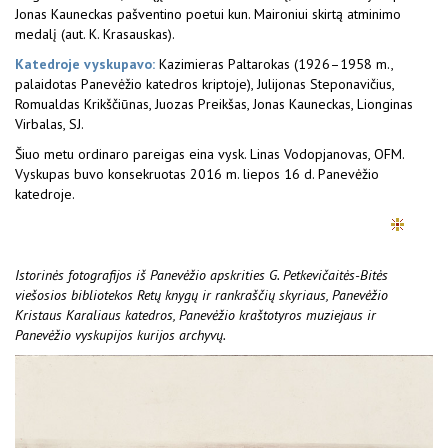
Jonas Kauneckas pašventino poetui kun. Maironiui skirtą atminimo
medalį (aut. K. Krasauskas).
Katedroje vyskupavo:
Kazimieras Paltarokas (1926–1958 m.,
palaidotas Panevėžio katedros kriptoje), Julijonas Steponavičius,
Romualdas Krikščiūnas, Juozas Preikšas, Jonas Kauneckas, Lionginas
Virbalas, SJ.
Šiuo metu ordinaro pareigas eina vysk. Linas Vodopjanovas, OFM.
Vyskupas buvo konsekruotas 2016 m. liepos 16 d. Panevėžio
katedroje.
Istorinės fotografijos iš Panevėžio apskrities G. Petkevičaitės-Bitės
viešosios bibliotekos Retų knygų ir rankraščių skyriaus, Panevėžio
Kristaus Karaliaus katedros, Panevėžio kraštotyros muziejaus ir
Panevėžio vyskupijos kurijos archyvų.