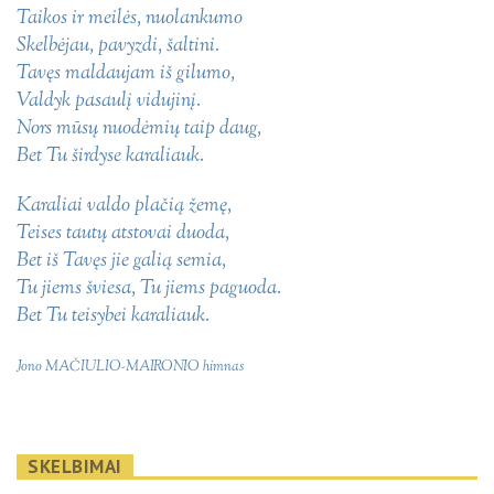
Taikos ir meilės, nuolankumo
Skelbėjau, pavyzdi, šaltini.
Tavęs maldaujam iš gilumo,
Valdyk pasaulį vidujinį.
Nors mūsų nuodėmių taip daug,
Bet Tu širdyse karaliauk.
Karaliai valdo plačią žemę,
Teises tautų atstovai duoda,
Bet iš Tavęs jie galią semia,
Tu jiems šviesa, Tu jiems paguoda.
Bet Tu teisybei karaliauk.
Jono MAČIULIO-MAIRONIO himnas
SKELBIMAI