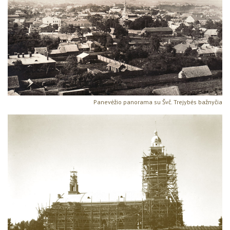
Panevėžio panorama su Švč. Trejybės bažnyčia