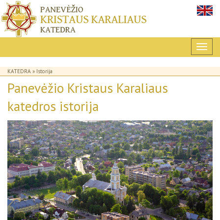
KATEDRA
» Istorija
Panevėžio Kristaus Karaliaus
katedros istorija