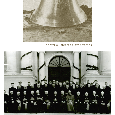
Panevėžio katedros didysis varpas