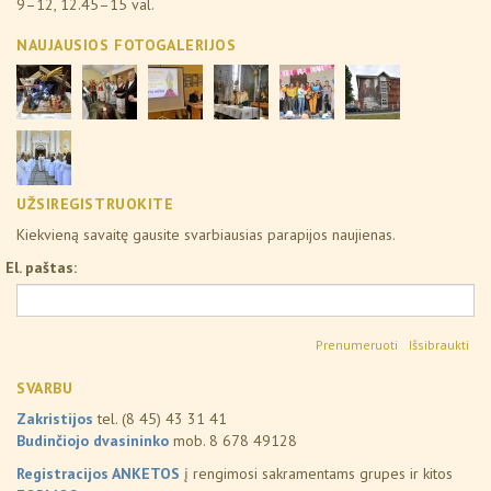
9–12, 12.45–15 val.
NAUJAUSIOS FOTOGALERIJOS
UŽSIREGISTRUOKITE
Kiekvieną savaitę gausite svarbiausias parapijos naujienas.
El. paštas:
Išsibraukti
SVARBU
Zakristijos
tel. (8 45) 43 31 41
Budinčiojo dvasininko
mob. 8 678 49128
Registracijos ANKETOS
į rengimosi sakramentams grupes ir kitos