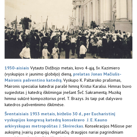
1930-aisiais
Vytauto Didžiojo metais, kovo 4-ąją, šv. Kazi­miero
(vyskupijos ir jaunimo globėjo) dieną,
prelatas Jonas Mačiulis-
Maironis pašventino katedrą
. Vyskupo K. Paltaroko prašomas,
Maironis specialiai katedrai pa­rašė himną Kristui Karaliui. Himnas buvo
sugiedotas į katedrą iškilmingai įnešant Švč. Sakramentą. Muziką
himnui sukūrė kompozitorius prel. T. Brazys. Jis taip pat dalyvavo
katedros pašventinimo iškilmėse.
Šventaisiais 1933 metais, birželio 30 d., per Eucharistinį
vyskupijos kongresą katedrą konsekravo J. E. Kauno
arkivyskupas metropolitas J. Skvireckas
. Konsekracijos Mišiose per
aukojimą įvairių parapijų Angelaičių draugijos nariai pagrindiniam