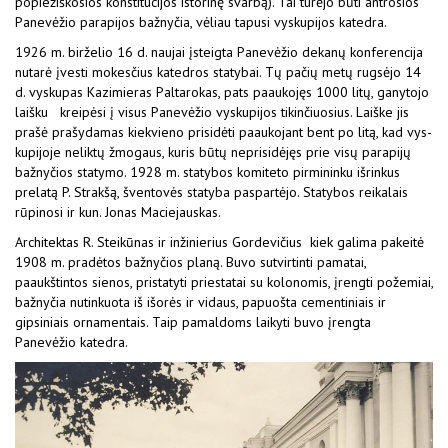
popiežiškosios konstitucijos istorinę svarbą). Tai turėjo būti antrosios
Panevėžio parapijos bažnyčia, vėliau tapusi vyskupijos katedra.
1926 m. birželio 16 d. naujai įsteigta Panevėžio dekanų konferencija
nutarė įvesti mokesčius katedros statybai. Tų pačių metų rugsėjo 14
d. vyskupas Kazimieras Paltarokas, pats paaukojęs 1000 litų, ganytojo
laišku kreipėsi į visus Panevėžio vyskupijos tikinčiuosius. Laiške jis
prašė prašydamas kiekvieno prisidėti paaukojant bent po litą, kad vys­
kupijoje neliktų žmogaus, kuris būtų neprisidėjęs prie visų parapijų
bažnyčios statymo. 1928 m. statybos komiteto pirmininku išrinkus
prelatą P. Strakšą, šventovės statyba paspartėjo. Statybos reikalais
rūpinosi ir kun. Jonas Maciejauskas.
Architektas R. Steikūnas ir inžinierius Gordevičius kiek galima pakeitė
1908 m. pradėtos bažny­čios planą. Buvo sutvirtinti pamatai,
paaukštintos sienos, pristatyti priestatai su kolonomis, įrengti požemiai,
bažnyčia nutinkuota iš išorės ir vidaus, papuošta cementiniais ir
gipsiniais ornamentais. Taip pamaldoms laikyti buvo įrengta
Panevėžio katedra.