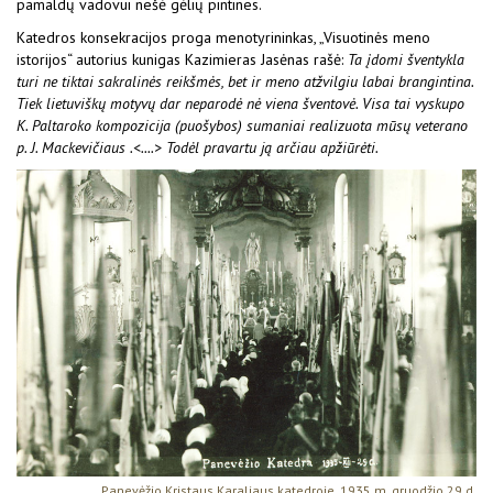
pamaldų vadovui nešė gėlių pintines.
Katedros konsekracijos proga menotyrininkas, „Visuotinės meno
istorijos“ autorius kunigas Kazimieras Jasėnas rašė:
Ta įdomi šventykla
turi ne tiktai sakralinės reikšmės, bet ir meno atžvilgiu labai brangintina.
Tiek lietuviškų motyvų dar neparodė nė viena šventovė. Visa tai vyskupo
K. Paltaroko kompozicija (puošybos) sumaniai realizuota mūsų veterano
p. J. Mackevičiaus .<....> Todėl pra­vartu ją arčiau apžiūrėti.
Panevėžio Kristaus Karaliaus katedroje, 1935 m. gruodžio 29 d.