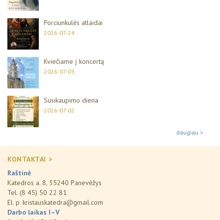
Porciunkulės atlaidai
2026-07-24
Kviečiame į koncertą
2026-07-03
Susikaupimo diena
2026-07-02
daugiau >
KONTAKTAI >
Raštinė
Katedros a. 8, 35240 Panevėžys
Tel. (8 45) 50 22 81
El. p.
kristauskatedra@gmail.com
Darbo laikas I–V