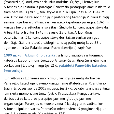
(Prancūzijoje) studijavo socialinius mokslus. Grįžęs į Lietuvą kun.
Alfosnas ėjo lektoriaus pareigas Panevėžio pedagoginiame institute, o
šiam persikėlus į Vilnių, ten išvyko ir kun. A. Lipniūnas. Nuo 1942 m.
kun. Alfonsas dėstė sociologiją ir pastoracinę teologiją Vilniaus kunigų
seminarijoje bei ėjo Vilniaus universiteto kapeliono pareigas. 1943 m.
kunigas buvo areštuotas ir išvežtas i Štuthofo koncentracijos stovyklą.
Artėjant karo frontui, 1945 m. sausio 25 d. kun. A. Lipniūnas
paleidžiamas iš koncentracijos stovyklos, tačiau sunkiai susirgus
dėmėtąja šiltine ir plaučių uždegimu, jis tų pačių metų kovo 28 d.
ligoninėje miršta. Palaidojamas Pucko (Lenkijoje) kapinėse.
1989 m. kun. A. Lipniūno palaikai
, artimųjų iniciatyva ir tuomečio
katedros klebono mons. Juozapo Antanavičiaus rūpesčiu, iškilmingai
perkeliami į Lietuvą ir rugsėjo 12 d.
palaidoti Panevėžio katedros
šventoriuje
.
Kun. Alfonsas Lipniūnas nuo pirmųjų kunigystės metų darbavosi
Panevėžio katedroje, gyveno kunigų name (Katedros a. 7), ant kurio
šiaurinės pusės sienos 2005 m. gegužės 27 d. pakabinta ir pašventinta
jam skirta memorialinė lenta (aut. K. Krasauskas). Kunigas aktyviai
darbavosi su katedros parapijos jaunimu, globojo jaunimo
organizacijas. Parapijos namuose viena iš klasių yra pavadinta kun.
Alfonso Lipniūno vardu. Panevėžio miesto viena iš progimnazijų turi
kun. A. Lipniūno vardą (Klaipėdos g. 138).