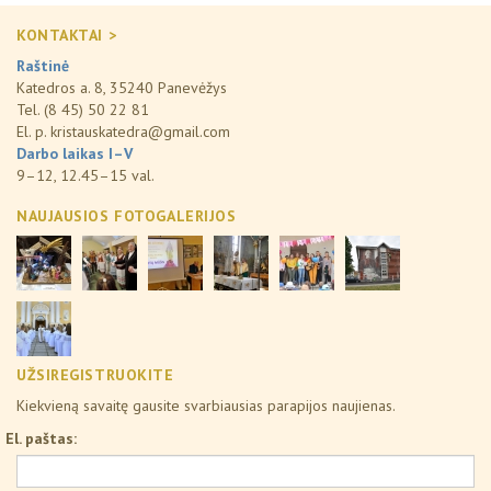
KONTAKTAI >
Raštinė
Katedros a. 8, 35240 Panevėžys
Tel. (8 45) 50 22 81
El. p.
kristauskatedra@gmail.com
Darbo laikas I–V
9–12, 12.45–15 val.
NAUJAUSIOS FOTOGALERIJOS
UŽSIREGISTRUOKITE
Kiekvieną savaitę gausite svarbiausias parapijos naujienas.
El. paštas: