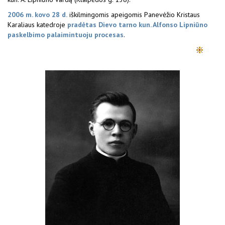
2006 m. kovo 28 d.
iškilmingomis apeigomis Panevėžio Kristaus
Karaliaus katedroje
pradėtas
Dievo tarno kun. Alfonso Lipniūno
paskelbimo palaimintuoju procesas
.