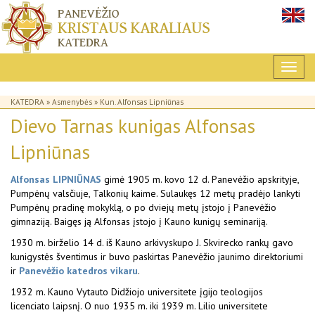
KATEDRA
»
Asmenybės
» Kun. Alfonsas Lipniūnas
Dievo Tarnas kunigas Alfonsas
Lipniūnas
Alfonsas LIPNIŪNAS
gimė 1905 m. kovo 12 d. Panevėžio apskrityje,
Pumpėnų valsčiuje, Talkonių kaime. Sulaukęs 12 metų pradėjo lankyti
Pumpėnų pradinę mokyklą, o po dviejų metų įstojo į Panevėžio
gimnaziją. Baigęs ją Alfonsas įstojo į Kauno kunigų seminariją.
1930 m. birželio 14 d. iš Kauno arkivyskupo J. Skvirecko rankų gavo
kunigystės šventimus ir buvo paskirtas Panevėžio jaunimo direktoriumi
ir
Panevėžio katedros vikaru
.
1932 m. Kauno Vytauto Didžiojo universitete įgijo teologijos
licenciato laipsnį. O nuo 1935 m. iki 1939 m. Lilio universitete