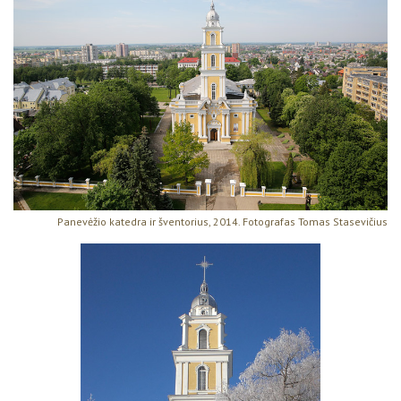
Panevėžio katedra ir šventorius, 2014. Fotografas Tomas Stasevičius