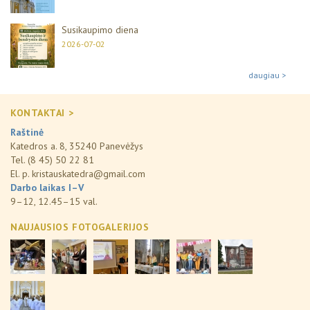
Susikaupimo diena
2026-07-02
daugiau >
KONTAKTAI >
Raštinė
Katedros a. 8, 35240 Panevėžys
Tel. (8 45) 50 22 81
El. p.
kristauskatedra@gmail.com
Darbo laikas I–V
9–12, 12.45–15 val.
NAUJAUSIOS FOTOGALERIJOS