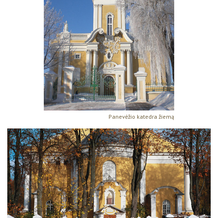
Panevėžio katedra žiemą