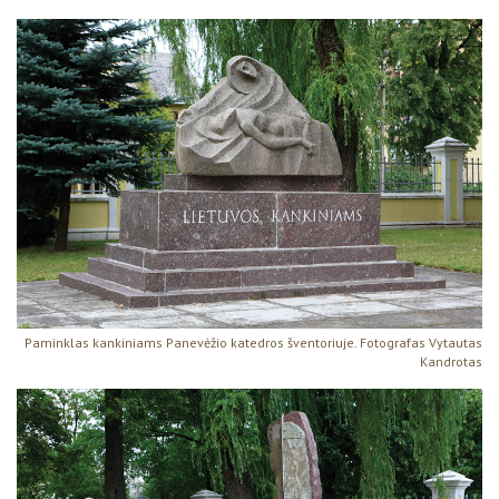
Paminklas kankiniams Panevėžio katedros šventoriuje. Fotografas Vytautas
Kandrotas