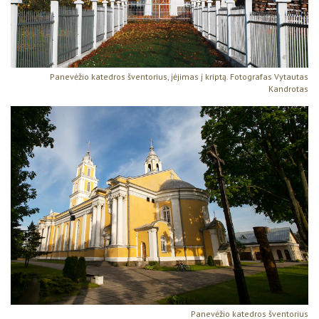
Panevėžio katedros šventorius, įėjimas į kriptą. Fotografas Vytautas
Kandrotas
Panevėžio katedros šventorius