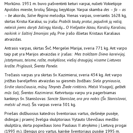
Morkūno. 1931 m. buvo pašventinti keturi varpai, nulieti Vokietijoje
Apoldos mieste, brolių Šilingų liejykloje. Varpai skamba
des – fa – as
– be
akordu,
Salve Regina
melodija. Vienas varpas, sveriantis 1628 kg,
skirtas Kristui Karaliui, su įrašu:
Prabilk tautų protui, pajudink jų valią,
neleisk jiems daryti žalingų klaidų... O Viešpatie Jėzau, Karalių Karaliau,
naikink ir šaltinį žmonijos ydų
. Prie įrašo išlietas Kristaus Karaliaus
atvaizdas.
Antrasis varpas, skirtas Švč. Mergelei Marijai, sveria 771 kg. Ant varpo
taip pat yra Marijos atvaizdas ir įrašas:
Mes trokštam Dievo kareivijoj,
įstatymuos, teisme, rašte, mokyklose, viešoj draugijoj, visame Lietuvos
krašte. Priglausk, Šventa Panele
.
Trečiasis varpas yra skirtas šv. Kazimierui, sveria 434 kg. Ant varpo
įrėžtas bareljefinis atvaizdas su giesmės žodžiais:
Siela gryniausia,
širdie skaisčiausia, mūsų Tėvynės Žiede rinktinis. Melsk Visagalį, gelbėk
mūs šalį, Šventas Kazimierai
. Ketvirtuoju varpu yra pagerbiamas
kankinys šv. Stanislovas:
Sancte Stanislae, ora pro nobis
(
Šv. Stanislovai,
melski už mus
). Šis varpas sveria 301 kg.
Priešais didžiuosius katedros šventoriaus vartus, dešinėje pusėje,
didingai į praeivį žvelgia skulptoriaus Vytauto Ulevičiaus medžio
skulptūra, skirta popiežiaus Jono Pauliaus II atvykimo į Lietuvą progai
(1993 m.). Įžengus pro vartus, kairėje šventoriaus pusėje 1995 m.