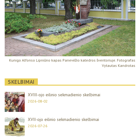
Kunigo Alfonso Lipniūno kapas Panevėžio katedros šventoriuje. Fotografas
Vytautas Kandrotas
SKELBIMAI
XVIII-ojo eilinio sekmadienio skelbimai
2026-08-02
XVII-ojo eilinio sekmadienio skelbimai
2026-07-26