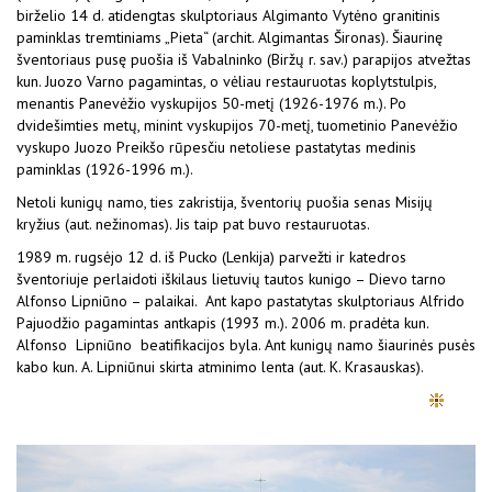
birželio 14 d. atidengtas skulptoriaus Algimanto Vytėno granitinis
paminklas tremtiniams „Pieta“ (archit. Algimantas Šironas). Šiaurinę
šventoriaus pusę puošia iš Vabalninko (Biržų r. sav.) parapijos atvežtas
kun. Juozo Varno pagamintas, o vėliau restauruotas koplytstulpis,
menantis Panevėžio vyskupijos 50-metį (1926-1976 m.). Po
dvidešimties metų, minint vyskupijos 70-metį, tuometinio Panevėžio
vyskupo Juozo Preikšo rūpesčiu netoliese pastatytas medinis
paminklas (1926-1996 m.).
Netoli kunigų namo, ties zakristija, šventorių puošia senas Misijų
kryžius (aut. nežinomas). Jis taip pat buvo restauruotas.
1989 m. rugsėjo 12 d. iš Pucko (Lenkija) parvežti ir katedros
šventoriuje perlaidoti iškilaus lietuvių tautos kunigo – Dievo tarno
Alfonso Lipniūno – palaikai. Ant kapo pastatytas skulptoriaus Alfrido
Pajuodžio pagamintas antkapis (1993 m.). 2006 m. pradėta kun.
Alfonso Lipniūno beatifikacijos byla. Ant kunigų namo šiaurinės pusės
kabo kun. A. Lipniūnui skirta atminimo lenta (aut. K. Krasauskas).