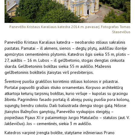
Panevėžio Kristaus Karaliaus katedra 2014 m. pavasarį. Fotografas Tomas
Stasevičius
Panevėžio Kristaus Karaliaus katedra – neobaroko stiliaus sakralinis
pastatas. Pamatai – iš akmens, sienos – degtų plytų, aukščiau išorėje
apmūrytos cementinėmis plytomis. Katedros ilgis siekia 55 m, plotis –
27, aukštis – 16 m. Lubos – iš gelžbetonio, stogas dengtas cinkuota
skarda. Gelžbetoninis bokštas siekia 55 m aukščio. Mažesnis
gelžbetoninis bokštelis įtaisytas virš presbiterijos.
Šventovę puošia grakščios korintinio stiliaus kolonos ir piliastrai.
Portalai papuošti gražiais stiuko ornamentais. Korpuso architektūrą
atkartoja keturių tarpsnių bokštas, kurio viršuje – kupolas su gracingu
žibintu. Pagrindinio fasado portalą iš abiejų pusių puošia pora kolonų,
sujungtų bendru cokoliu. Daili baliustrada dengia stogo galą. Nišose
įtaisytos Bažnyčios ganytojų, Panevėžio vyskupijos steigėjų –
popiežiaus Pijaus XI ir palaimintojo Jurgio Matulaičio – statulos (aut. V.
Jakševičius). Jos – cementinės, siekia 3 m aukščio.
Katedros varpinė įrengta bokšte, statytame inžinieriaus Prano