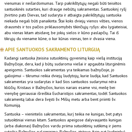
vienumas ir neišardomumas. Tarp pakrikštytųjų negali būti teisėtos
santuokinės sutarties, kuri drauge nebūtų sakramentas. Santuokinį ryšį
įtvirtino pats Dievas, tad sudaryta ir atbaigta pakrikštytųjų santuoka
niekada negali būti panaikinta. Štai koks dviejų vienos vilties, vienos
drausmės ir tos pačios priklausomybės tikinčiųjų ryšys: abu lygiateisiai,
abu vienas kitam atsidavę, be jokių sielos ir kūno paslapčių. Tai iš
tikrųjų du viename kūne, o kur kūnas vienas, ten ir dvasia viena.
APIE SANTUOKOS SAKRAMENTO LITURGIJĄ
Kadangi santuoka įteisina sutuoktinių gyvenimą kaip viešą instituciją
Bažnyčioje, dera, kad ji būtų sudaroma viešai ir apgaubta liturginėmis
apeigomis. Santuokos sakramentas yra teikiamas bažnyčioje, jo
galiojimui – tikrumui reikia dviejų liudytojų, kurie liudija, kad Santuokos
sakramentas yra sudarytas ir kad šios santuokos sudarymui nėra
kliūčių. Kristaus ir Bažnyčios, kurios nariais esame visi, meilę bei
vienybę geriausiai išreiškia Eucharistijos sakramentas, todėl Santuokos
sakramentą labai dera švęsti šv. Mišių metu arba bent priimti šv.
Komuniją.
Santuoka – vienintelis sakramentas, kurį teikia ne kunigas, bet patys
sutuoktiniai vienas kitam. Santuokos apeigose dalyvaujantis kunigas
(arba diakonas) Bažnyčios vardu priima sutuoktinių sutikimą ir jiems
suteikia Bažnyčios palaiminimą. Bažnyčios atstovo (taip pat liudininkų)