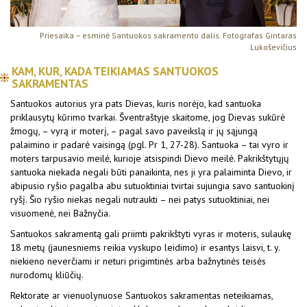
Priesaika – esminė Santuokos sakramento dalis. Fotografas Gintaras
Lukoševičius
KAM, KUR, KADA TEIKIAMAS SANTUOKOS
SAKRAMENTAS
Santuokos autorius yra pats Dievas, kuris norėjo, kad santuoka
priklausytų kūrimo tvarkai. Šventraštyje skaitome, jog Dievas sukūrė
žmogų, – vyrą ir moterį, – pagal savo paveikslą ir jų sąjungą
palaimino ir padarė vaisingą (pgl. Pr 1, 27-28). Santuoka – tai vyro ir
moters tarpusavio meilė, kurioje atsispindi Dievo meilė. Pakrikštytųjų
santuoka niekada negali būti panaikinta, nes ji yra palaiminta Dievo, ir
abipusio ryšio pagalba abu sutuoktiniai tvirtai sujungia savo santuokinį
ryšį. Šio ryšio niekas negali nutraukti – nei patys sutuoktiniai, nei
visuomenė, nei Bažnyčia.
Santuokos sakramentą gali priimti pakrikštyti vyras ir moteris, sulaukę
18 metų (jaunesniems reikia vyskupo leidimo) ir esantys laisvi, t. y.
niekieno neverčiami ir neturi prigimtinės arba bažnytinės teisės
nurodomų kliūčių.
Rektorate ar vienuolynuose Santuokos sakramentas neteikiamas,