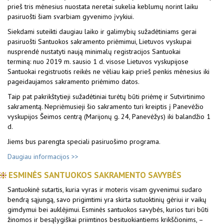
prieš tris mėnesius nuostata neretai sukelia keblumų norint laiku
pasiruošti šiam svarbiam gyvenimo įvykiui.
Siekdami suteikti daugiau laiko ir galimybių sužadėtiniams gerai
pasiruošti Santuokos sakramento priėmimui, Lietuvos vyskupai
nusprendė nustatyti naują minimalų registracijos Santuokai
terminą: nuo 2019 m. sausio 1 d. visose Lietuvos vyskupijose
Santuokai registruotis reikės ne vėliau kaip prieš penkis mėnesius iki
pageidaujamos sakramento priėmimo datos.
Taip pat pakrikštytieji sužadėtiniai turėtų būti priėmę ir Sutvirtinimo
sakramentą.
Nepriėmusieji šio sakramento turi kreiptis į Panevėžio
vyskupijos Šeimos centrą (Marijonų g. 24, Panevėžys) iki balandžio 1
d.
Jiems bus parengta speciali pasiruošimo programa.
Daugiau informacijos >>
ESMINĖS SANTUOKOS SAKRAMENTO SAVYBĖS
Santuokinė sutartis, kuria vyras ir moteris visam gyvenimui sudaro
bendrą sąjungą, savo prigimtimi yra skirta sutuoktinių gėriui ir vaikų
gimdymui bei auklėjimui. Esminės santuokos savybės, kurios turi būti
žinomos ir besąlygiškai priimtinos besituokiantiems krikščionims, –