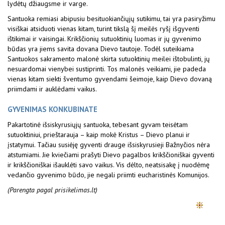
lydėtų džiaugsme ir varge.
Santuoka remiasi abipusiu besituokiančiųjų sutikimu, tai yra pasiryžimu
visiškai atsiduoti vienas kitam, turint tikslą šį meilės ryšį išgyventi
ištikimai ir vaisingai. Krikščionių sutuoktinių luomas ir jų gyvenimo
būdas yra jiems savita dovana Dievo tautoje. Todėl suteikiama
Santuokos sakramento malonė skirta sutuoktinių meilei ištobulinti, jų
nesuardomai vienybei sustiprinti. Tos malonės veikiami, jie padeda
vienas kitam siekti šventumo gyvendami šeimoje, kaip Dievo dovaną
priimdami ir auklėdami vaikus.
GYVENIMAS KONKUBINATE
Pakartotinė išsiskyrusiųjų santuoka, tebesant gyvam teisėtam
sutuoktiniui, prieštarauja – kaip mokė Kristus – Dievo planui ir
įstatymui. Tačiau susiėję gyventi drauge išsiskyrusieji Bažnyčios nėra
atstumiami. Jie kviečiami prašyti Dievo pagalbos krikščioniškai gyventi
ir krikščioniškai išauklėti savo vaikus. Vis dėlto, neatsisakę į nuodėmę
vedančio gyvenimo būdo, jie negali priimti eucharistinės Komunijos.
(Parengta pagal prisikelimas.lt)