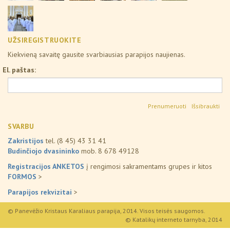
UŽSIREGISTRUOKITE
Kiekvieną savaitę gausite svarbiausias parapijos naujienas.
El. paštas:
Išsibraukti
SVARBU
Zakristijos
tel. (8 45) 43 31 41
Budinčiojo dvasininko
mob. 8 678 49128
Registracijos ANKETOS
į rengimosi sakramentams grupes ir kitos
FORMOS
>
Parapijos rekvizitai
>
© Panevėžio Kristaus Karaliaus parapija, 2014. Visos teisės saugomos.
© Katalikų interneto tarnyba, 2014