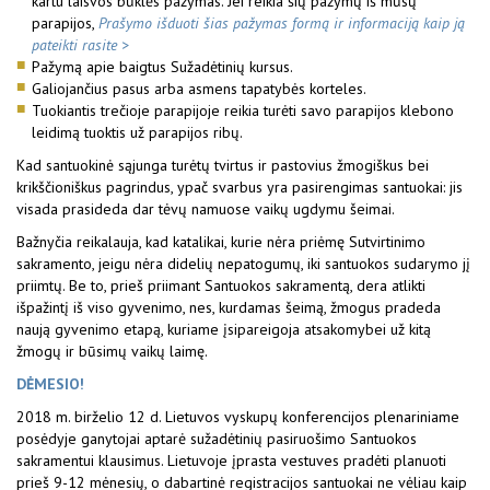
kartu laisvos būklės pažymas. Jei reikia šių pažymų iš mūsų
parapijos,
Prašymo išduoti šias pažymas formą ir informaciją kaip ją
pateikti rasite >
Pažymą apie baigtus Sužadėtinių kursus.
Galiojančius pasus arba asmens tapatybės korteles.
Tuokiantis trečioje parapijoje reikia turėti savo parapijos klebono
leidimą tuoktis už parapijos ribų.
Kad santuokinė sąjunga turėtų tvirtus ir pastovius žmogiškus bei
krikščioniškus pagrindus, ypač svarbus yra pasirengimas santuokai: jis
visada prasideda dar tėvų namuose vaikų ugdymu šeimai.
Bažnyčia reikalauja, kad katalikai, kurie nėra priėmę Sutvirtinimo
sakramento, jeigu nėra didelių nepatogumų, iki santuokos sudarymo jį
priimtų. Be to, prieš priimant Santuokos sakramentą, dera atlikti
išpažintį iš viso gyvenimo, nes, kurdamas šeimą, žmogus pradeda
naują gyvenimo etapą, kuriame įsipareigoja atsakomybei už kitą
žmogų ir būsimų vaikų laimę.
DĖMESIO!
2018 m. birželio 12 d. Lietuvos vyskupų konferencijos plenariniame
posėdyje ganytojai aptarė sužadėtinių pasiruošimo Santuokos
sakramentui klausimus. Lietuvoje įprasta vestuves pradėti planuoti
prieš 9-12 mėnesių, o dabartinė registracijos santuokai ne vėliau kaip