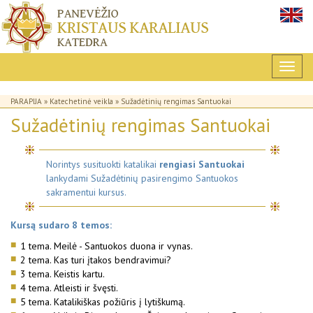
PARAPIJA
»
Katechetinė veikla
» Sužadėtinių rengimas Santuokai
Sužadėtinių rengimas Santuokai
Norintys susituokti katalikai
rengiasi Santuokai
lankydami Sužadėtinių pasirengimo Santuokos
sakramentui kursus.
Kursą sudaro 8 temos:
1 tema. Meilė - Santuokos duona ir vynas.
2 tema. Kas turi įtakos bendravimui?
3 tema. Keistis kartu.
4 tema. Atleisti ir švęsti.
5 tema. Katalikiškas požiūris į lytiškumą.