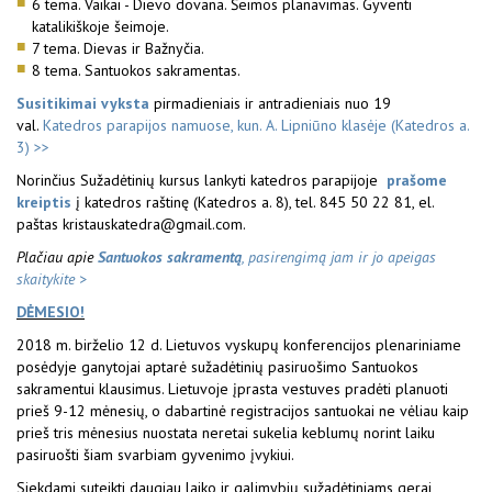
6 tema. Vaikai - Dievo dovana. Šeimos planavimas. Gyventi
katalikiškoje šeimoje.
7 tema. Dievas ir Bažnyčia.
8 tema. Santuokos sakramentas.
Susitikimai vyksta
pirmadieniais ir antradieniais nuo 19
val.
Katedros parapijos namuose, kun. A. Lipniūno klasėje (Katedros a.
3) >>
Norinčius Sužadėtinių kursus lankyti katedros parapijoje
prašome
kreiptis
į katedros raštinę (Katedros a. 8), tel. 845 50 22 81, el.
paštas kristauskatedra@gmail.com.
Plačiau apie
Santuokos sakramentą
, pasirengimą jam ir jo apeigas
skaitykite >
DĖMESIO!
2018 m. birželio 12 d. Lietuvos vyskupų konferencijos plenariniame
posėdyje ganytojai aptarė sužadėtinių pasiruošimo Santuokos
sakramentui klausimus. Lietuvoje įprasta vestuves pradėti planuoti
prieš 9-12 mėnesių, o dabartinė registracijos santuokai ne vėliau kaip
prieš tris mėnesius nuostata neretai sukelia keblumų norint laiku
pasiruošti šiam svarbiam gyvenimo įvykiui.
Siekdami suteikti daugiau laiko ir galimybių sužadėtiniams gerai