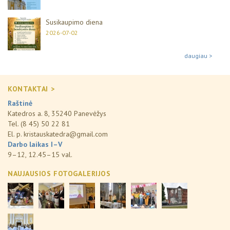
Susikaupimo diena
2026-07-02
daugiau >
KONTAKTAI >
Raštinė
Katedros a. 8, 35240 Panevėžys
Tel. (8 45) 50 22 81
El. p.
kristauskatedra@gmail.com
Darbo laikas I–V
9–12, 12.45–15 val.
NAUJAUSIOS FOTOGALERIJOS