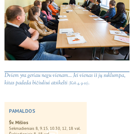
Dviem yra geriau negu vienam... Jei vienas iš jų suklumpa,
kitas padeda bičiuliui atsikelti
.
(Koh 4, 9-10)
PAMALDOS
Šv. Mišios
Sekmadieniais 8, 9.15, 10.30, 12, 18 val.
Šiokiadieniais 8, 18 val.