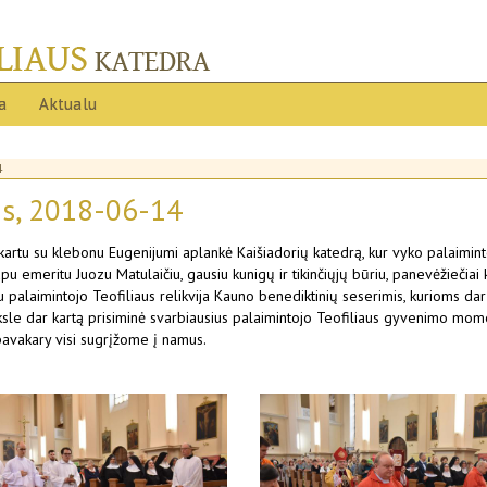
ja
Aktualu
4
ris, 2018-06-14
ų kartu su klebonu Eugenijumi aplankė Kaišiadorių katedrą, kur vyko palaiminto
pu emeritu Juozu Matulaičiu, gausiu kunigų ir tikinčiųjų būriu, panevėžiečiai 
su palaimintojo Teofiliaus relikvija Kauno benediktinių seserimis, kurioms d
le dar kartą prisiminė svarbiausius palaimintojo Teofiliaus gyvenimo momen
 pavakary visi sugrįžome į namus.