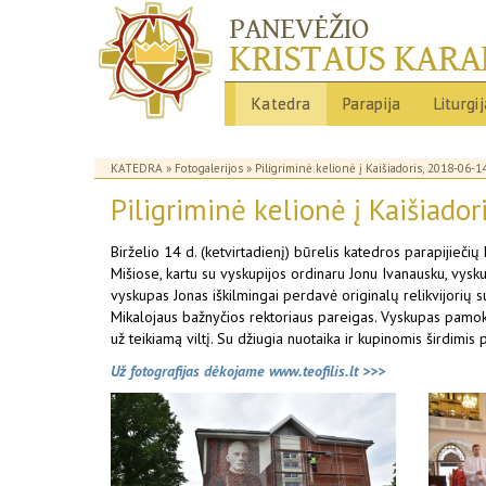
Katedra
Parapija
Liturgi
KATEDRA
»
Fotogalerijos
» Piligriminė kelionė į Kaišiadoris, 2018-06-1
Piligriminė kelionė į Kaišiado
Birželio 14 d. (ketvirtadienį) būrelis katedros parapijieči
Mišiose, kartu su vyskupijos ordinaru Jonu Ivanausku, vysku
vyskupas Jonas iškilmingai perdavė originalų relikvijorių 
Mikalojaus bažnyčios rektoriaus pareigas. Vyskupas pamoks
už teikiamą viltį. Su džiugia nuotaika ir kupinomis širdimis
Už fotografijas dėkojame www.teofilis.lt >>>