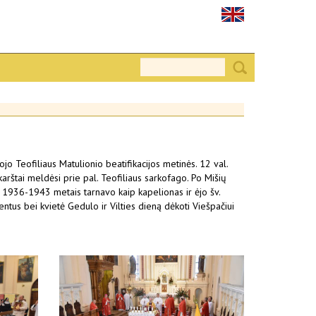
jo Teofiliaus Matulionio beatifikacijos metinės. 12 val.
karštai meldėsi prie pal. Teofiliaus sarkofago. Po Mišių
ar 1936-1943 metais tarnavo kaip kapelionas ir ėjo šv.
tus bei kvietė Gedulo ir Vilties dieną dėkoti Viešpačiui