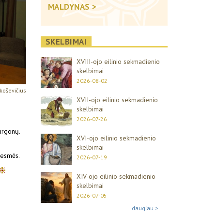
MALDYNAS >
SKELBIMAI
XVIII-ojo eilinio sekmadienio
skelbimai
2026-08-02
koševičius
XVII-ojo eilinio sekmadienio
skelbimai
2026-07-26
argonų.
XVI-ojo eilinio sekmadienio
skelbimai
iesmės.
2026-07-19
XIV-ojo eilinio sekmadienio
skelbimai
2026-07-05
daugiau >