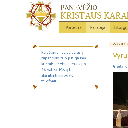
Katedra
Parapija
Liturgi
PARAPIJA
Kviečiame naujus vyrus į
Vyrų
repeticijas, taip pat galima
kreiptis ketvirtadieniais po
Gieda ki
18 val. šv. Mišių bei
skambinti nurodytu
telefonu.