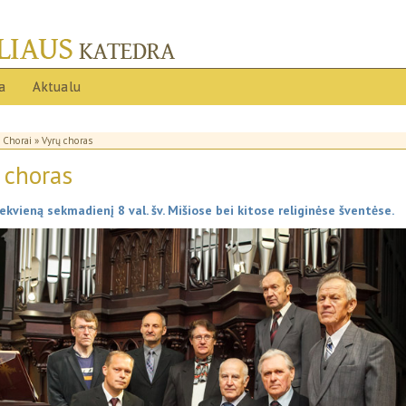
ja
Aktualu
»
Chorai
» Vyrų choras
 choras
ekvieną sekmadienį 8 val. šv. Mišiose bei kitose religinėse šventėse.