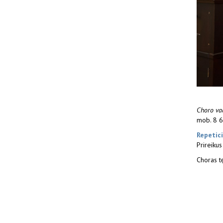
Choro va
mob. 8 6
Repetici
Prireiku
Choras tę