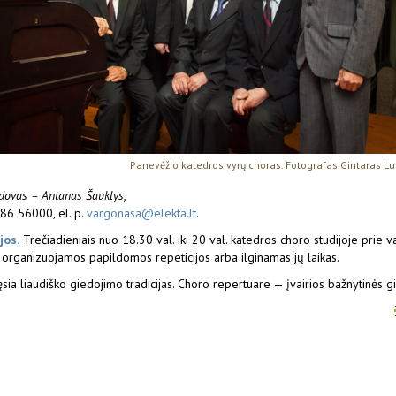
Panevėžio katedros vyrų choras. Fotografas Gintaras Lu
dovas – Antanas Šauklys,
86 56000, el. p.
vargonasa@elekta.lt
.
jos.
Trečiadieniais nuo 18.30 val. iki 20 val. katedros choro studijoje prie v
s organizuojamos papildomos repeticijos arba ilginamas jų laikas.
sia liaudiško giedojimo tradicijas. Choro repertuare — įvairios bažnytinės g