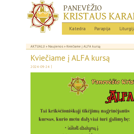
Katedra
Parapija
Liturgi
AKTUALU
»
Naujienos
» Kviečiame į ALFA kursą
Kviečiame į ALFA kursą
|
2024-09-24