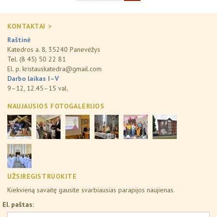
KONTAKTAI >
Raštinė
Katedros a. 8, 35240 Panevėžys
Tel. (8 45) 50 22 81
El. p.
kristauskatedra@gmail.com
Darbo laikas I–V
9–12, 12.45–15 val.
NAUJAUSIOS FOTOGALERIJOS
UŽSIREGISTRUOKITE
Kiekvieną savaitę gausite svarbiausias parapijos naujienas.
El. paštas: