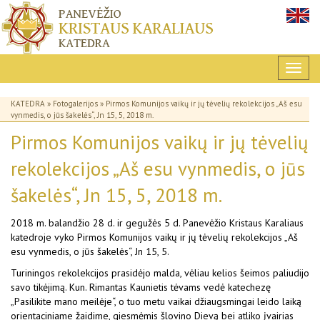
KATEDRA
»
Fotogalerijos
» Pirmos Komunijos vaikų ir jų tėvelių rekolekcijos „Aš esu
vynmedis, o jūs šakelės“, Jn 15, 5, 2018 m.
Pirmos Komunijos vaikų ir jų tėvelių
rekolekcijos „Aš esu vynmedis, o jūs
šakelės“, Jn 15, 5, 2018 m.
2018 m. balandžio 28 d. ir gegužės 5 d. Panevėžio Kristaus Karaliaus
katedroje vyko Pirmos Komunijos vaikų ir jų tėvelių rekolekcijos „Aš
esu vynmedis, o jūs šakelės“, Jn 15, 5.
Turiningos rekolekcijos prasidėjo malda, vėliau kelios šeimos paliudijo
savo tikėjimą. Kun. Rimantas Kaunietis tėvams vedė katechezę
„Pasilikite mano meilėje“, o tuo metu vaikai džiaugsmingai leido laiką
orientaciniame žaidime, giesmėmis šlovino Dievą bei atliko įvairias