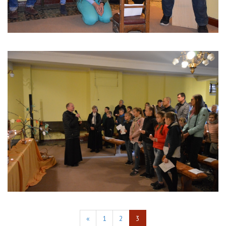
«
1
2
3