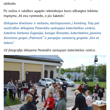
užduotis.
Po sočios ir saldžios agapės rekolekcijos buvo užbaigtos bibliniu
mąstymu „Aš esu vynmedis, o jūs šakelės“.
Dėkojame tėveliams ir vaikams, atsiliepusiems į kvietimą. Taip pat
nuoširdžiai dėkojame Panevėžio vyskupijos katechetikos centrui,
katedros klebonui Eugenijui, kunigui Rimantui, katechetėms, jaunimo
šlovinimo grupei „Pakviesti“ ir parapijos savanorių grupelei „Ora et
labora“.
Už fotografija dėkojame Panevėžio vyskupijos katechetikos centrui.