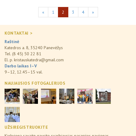
«
1
2
3
4
»
KONTAKTAI >
Raštinė
Katedros a. 8, 35240 Panevėžys
Tel. (8 45) 50 22 81
El. p.
kristauskatedra@gmail.com
Darbo laikas I–V
9–12, 12.45–15 val.
NAUJAUSIOS FOTOGALERIJOS
UŽSIREGISTRUOKITE
Kiekvieną savaitę gausite svarbiausias parapijos naujienas.