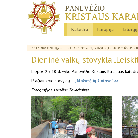
Katedra
Parapija
Liturgi
KATEDRA
»
Fotogalerijos
» Dieninė vaikų stovykla „Leiskite mažutėliam
Dieninė vaikų stovykla „Leisk
Liepos 25-30 d. vyko Panevėžio Kristaus Karaliaus katedros
Plačiau apie stovyklą –
„Mažutėlių žiniose“ >>
Fotografijos Austėjos Zaveckaitės.