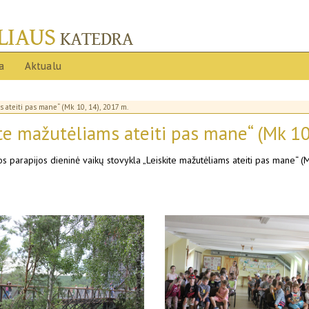
ja
Aktualu
s ateiti pas mane“ (Mk 10, 14), 2017 m.
ite mažutėliams ateiti pas mane“ (Mk 10
 parapijos dieninė vaikų stovykla „Leiskite mažutėliams ateiti pas mane“ (M