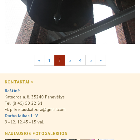
«
1
2
3
4
5
»
KONTAKTAI >
Raštinė
Katedros a. 8, 35240 Panevėžys
Tel. (8 45) 50 22 81
El. p.
kristauskatedra@gmail.com
Darbo laikas I–V
9–12, 12.45–15 val.
NAUJAUSIOS FOTOGALERIJOS