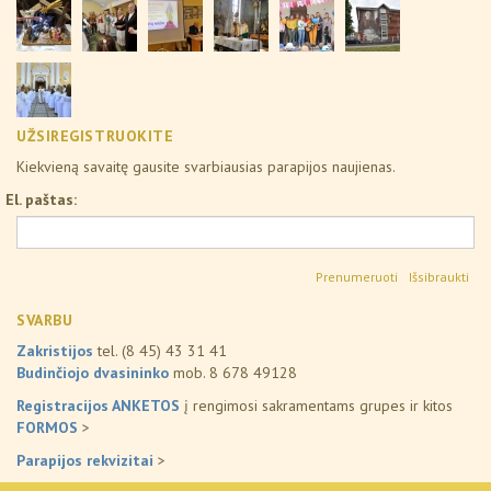
UŽSIREGISTRUOKITE
Kiekvieną savaitę gausite svarbiausias parapijos naujienas.
El. paštas:
Išsibraukti
SVARBU
Zakristijos
tel. (8 45) 43 31 41
Budinčiojo dvasininko
mob. 8 678 49128
Registracijos ANKETOS
į rengimosi sakramentams grupes ir kitos
FORMOS
>
Parapijos rekvizitai
>