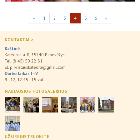
«
1
2
3
4
5
6
»
KONTAKTAI >
Raštinė
Katedros a. 8, 35240 Panevėžys
Tel. (8 45) 50 22 81
El. p.
kristauskatedra@gmail.com
Darbo laikas I–V
9–12, 12.45–15 val.
NAUJAUSIOS FOTOGALERIJOS
UŽSIREGISTRUOKITE