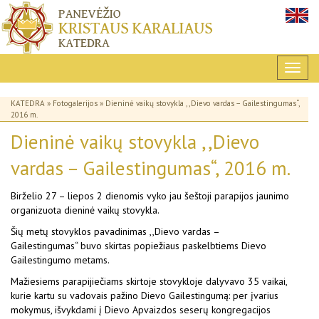
KATEDRA
»
Fotogalerijos
» Dieninė vaikų stovykla ,,Dievo vardas – Gailestingumas“,
2016 m.
Dieninė vaikų stovykla ,,Dievo
vardas – Gailestingumas“, 2016 m.
Birželio 27 – liepos 2 dienomis vyko jau šeštoji parapijos jaunimo
organizuota dieninė vaikų stovykla.
Šių metų stovyklos pavadinimas
,,Dievo vardas –
Gailestingumas“
buvo skirtas popiežiaus paskelbtiems Dievo
Gailestingumo metams.
Mažiesiems parapijiečiams skirtoje stovykloje dalyvavo 35 vaikai,
kurie kartu su vadovais pažino Dievo Gailestingumą: per įvarius
mokymus, išvykdami į Dievo Apvaizdos seserų kongregacijos