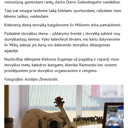
vienuolyną, gamindami rankų darbo Dievo Gailestingumo vainikėlius.
Taip pat smagiai leidome laiką šokdami, sportuodami, rašydami vieni
kitiems laiškus, vaidindami.
Kiekvieną dieną stovyklą baigdavome šv. Mišiomis arba pamaldomis.
Paskutinė stovyklos diena – uždarymo šventė, į stovyklą subūrė visų
stovyklautojų šeimas. Vyko katechezė tėvams, visi kartu dalyvavome
šv. Mišių aukoje, po kurių visi dalinomės stovyklos džiaugsmais
agapėje.
Nuoširdžiai dėkojame klebonui Eugenijui už pagalbą ir rūpestį visos
stovyklos metu, katedros kunigams, klierikui Raimundui bei visiems
prisidėjusiems prie stovyklos organizavimo ir rengimo.
Fotografijos Austėjos Zaveckaitės.