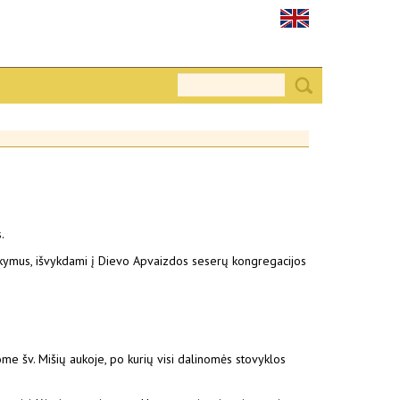
.
mokymus, išvykdami į Dievo Apvaizdos seserų kongregacijos
me šv. Mišių aukoje, po kurių visi dalinomės stovyklos