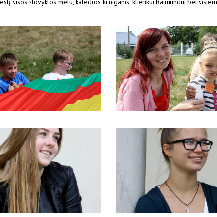
estį visos stovyklos metu, katedros kunigams, klierikui Raimundui bei visie