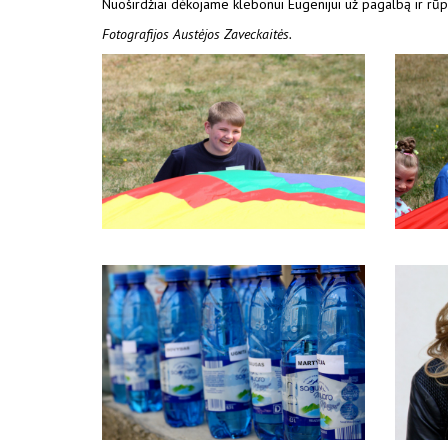
Nuoširdžiai dėkojame klebonui Eugenijui už pagalbą ir rūp
Fotografijos Austėjos Zaveckaitės.