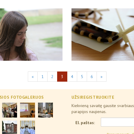
«
1
2
3
4
5
6
»
SIOS FOTOGALERIJOS
UŽSIREGISTRUOKITE
Kiekvieną savaitę gausite svarbiaus
parapijos naujienas.
El. paštas: