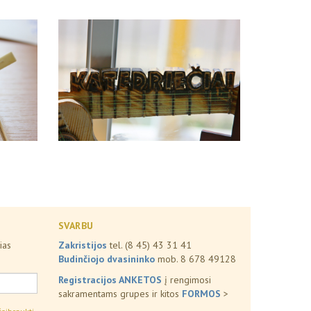
SVARBU
ias
Zakristijos
tel. (8 45) 43 31 41
Budinčiojo dvasininko
mob. 8 678 49128
Registracijos ANKETOS
į rengimosi
sakramentams grupes ir kitos
FORMOS
>