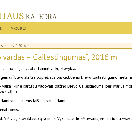
ja
Aktualu
lestingumas“, 2016 m.
o vardas – Gailestingumas“, 2016 m.
 jaunimo organizuota dieninė vaikų stovykla.
ingumas“
buvo skirtas popiežiaus paskelbtiems Dievo Gailestingumo metams
5 vaikai, kurie kartu su vadovais pažino Dievo Gailestingumą: per įvarius 
ainikėlius.
ami vieni kitiems laiškus, vaidindami.
pamaldomis.
ubūrė visų stovyklautojų šeimas. Vyko katechezė tėvams, visi kartu dalyvavo