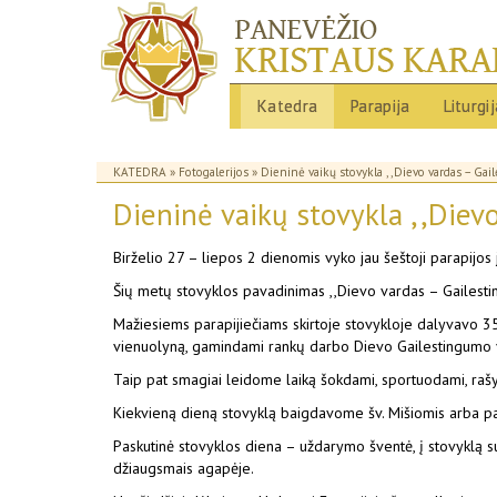
Katedra
Parapija
Liturgi
KATEDRA
»
Fotogalerijos
» Dieninė vaikų stovykla ,,Dievo vardas – Gai
Dieninė vaikų stovykla ,,Diev
Birželio 27 – liepos 2 dienomis vyko jau šeštoji parapijos
Šių metų stovyklos pavadinimas
,,Dievo vardas – Gailest
Mažiesiems parapijiečiams skirtoje stovykloje dalyvavo 3
vienuolyną, gamindami rankų darbo Dievo Gailestingumo v
Taip pat smagiai leidome laiką šokdami, sportuodami, rašyd
Kiekvieną dieną stovyklą baigdavome šv. Mišiomis arba 
Paskutinė stovyklos diena – uždarymo šventė, į stovyklą s
džiaugsmais agapėje.