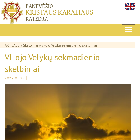
AKTUALU
»
Skelbimai
» VI-ojo Velykų sekmadienio skelbimai
VI-ojo Velykų sekmadienio
skelbimai
|
2025-05-25