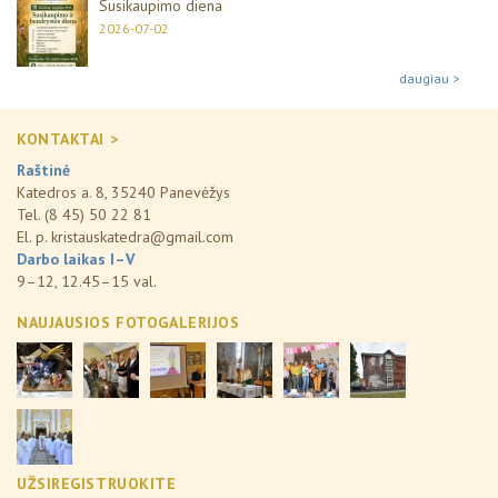
Susikaupimo diena
2026-07-02
daugiau >
KONTAKTAI >
Raštinė
Katedros a. 8, 35240 Panevėžys
Tel. (8 45) 50 22 81
El. p.
kristauskatedra@gmail.com
Darbo laikas I–V
9–12, 12.45–15 val.
NAUJAUSIOS FOTOGALERIJOS
UŽSIREGISTRUOKITE