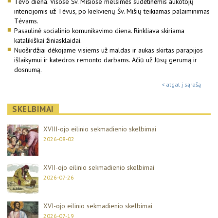
Tėvo diena. Visose Šv. Mišiose melsimės sudėtinėmis aukotojų
intencijomis už Tėvus, po kiekvienų Šv. Mišių teikiamas palaiminimas
Tėvams.
Pasaulinė socialinio komunikavimo diena. Rinkliava skiriama
katalikiškai žiniasklaidai.
Nuoširdžiai dėkojame visiems už maldas ir aukas skirtas parapijos
išlaikymui ir katedros remonto darbams. Ačiū už Jūsų gerumą ir
dosnumą.
< atgal į sąrašą
SKELBIMAI
XVIII-ojo eilinio sekmadienio skelbimai
2026-08-02
XVII-ojo eilinio sekmadienio skelbimai
2026-07-26
XVI-ojo eilinio sekmadienio skelbimai
2026-07-19