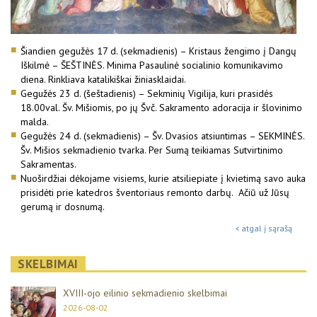
Šiandien gegužės 17 d. (sekmadienis) – Kristaus žengimo į Dangų
Iškilmė – ŠEŠTINĖS. Minima Pasaulinė socialinio komunikavimo
diena. Rinkliava katalikiškai žiniasklaidai.
Gegužės 23 d. (šeštadienis) – Sekminių Vigilija, kuri prasidės
18.00val. Šv. Mišiomis, po jų Švč. Sakramento adoracija ir šlovinimo
malda.
Gegužės 24 d. (sekmadienis) – Šv. Dvasios atsiuntimas – SEKMINĖS.
Šv. Mišios sekmadienio tvarka. Per Sumą teikiamas Sutvirtinimo
Sakramentas.
Nuoširdžiai dėkojame visiems, kurie atsiliepiate į kvietimą savo auka
prisidėti prie katedros šventoriaus remonto darbų. Ačiū už Jūsų
gerumą ir dosnumą.
< atgal į sąrašą
SKELBIMAI
XVIII-ojo eilinio sekmadienio skelbimai
2026-08-02