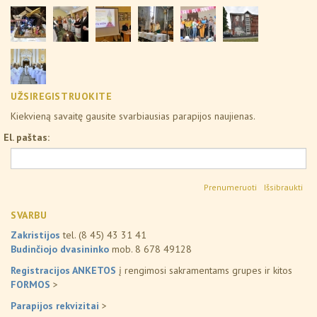
UŽSIREGISTRUOKITE
Kiekvieną savaitę gausite svarbiausias parapijos naujienas.
El. paštas:
Išsibraukti
SVARBU
Zakristijos
tel. (8 45) 43 31 41
Budinčiojo dvasininko
mob. 8 678 49128
Registracijos ANKETOS
į rengimosi sakramentams grupes ir kitos
FORMOS
>
Parapijos rekvizitai
>