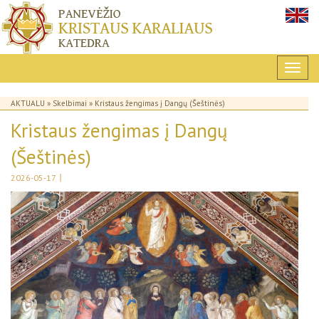
AKTUALU
»
Skelbimai
» Kristaus žengimas į Dangų (Šeštinės)
Kristaus žengimas į Dangų
(Šeštinės)
|
2026-05-17