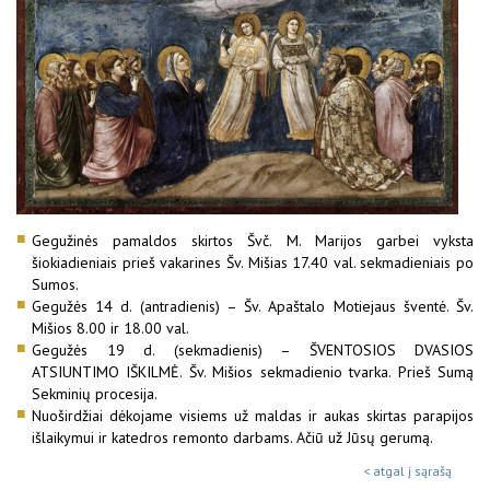
Gegužinės pamaldos skirtos Švč. M. Marijos garbei vyksta
šiokiadieniais prieš vakarines Šv. Mišias 17.40 val. sekmadieniais po
Sumos.
Gegužės 14 d. (antradienis) – Šv. Apaštalo Motiejaus šventė. Šv.
Mišios 8.00 ir 18.00 val.
Gegužės 19 d. (sekmadienis) – ŠVENTOSIOS DVASIOS
ATSIUNTIMO IŠKILMĖ. Šv. Mišios sekmadienio tvarka. Prieš Sumą
Sekminių procesija.
Nuoširdžiai dėkojame visiems už maldas ir aukas skirtas parapijos
išlaikymui ir katedros remonto darbams. Ačiū už Jūsų gerumą.
< atgal į sąrašą