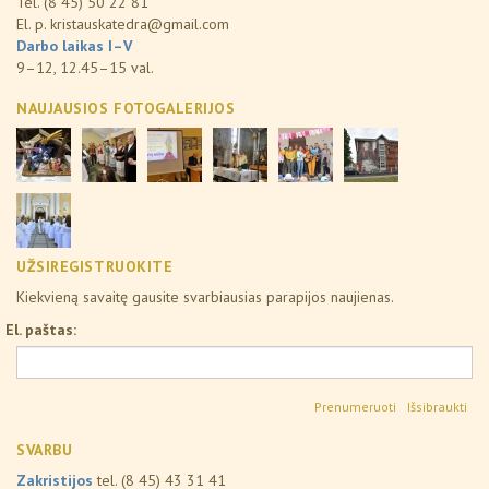
Tel. (8 45) 50 22 81
El. p.
kristauskatedra@gmail.com
Darbo laikas I–V
9–12, 12.45–15 val.
NAUJAUSIOS FOTOGALERIJOS
UŽSIREGISTRUOKITE
Kiekvieną savaitę gausite svarbiausias parapijos naujienas.
El. paštas:
Išsibraukti
SVARBU
Zakristijos
tel. (8 45) 43 31 41