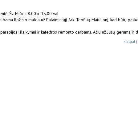
ntė. Šv. Mišios 8.00 ir 18.00 val.
albama Rožinio malda už Palaimintąjį Ark. Teofilių Matulionį, kad būtų pask
s parapijos išlaikymui ir katedros remonto darbams. Ačiū už Jūsų gerumą ir
< atgal į