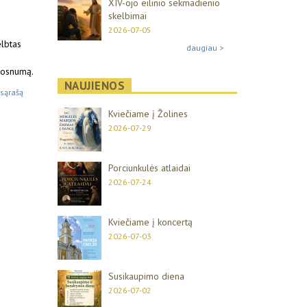
XIV-ojo eilinio sekmadienio
skelbimai
2026-07-05
elbtas
daugiau >
 dosnumą.
NAUJIENOS
 sąrašą
Kviečiame į Žolines
2026-07-29
Porciunkulės atlaidai
2026-07-24
Kviečiame į koncertą
2026-07-03
Susikaupimo diena
2026-07-02