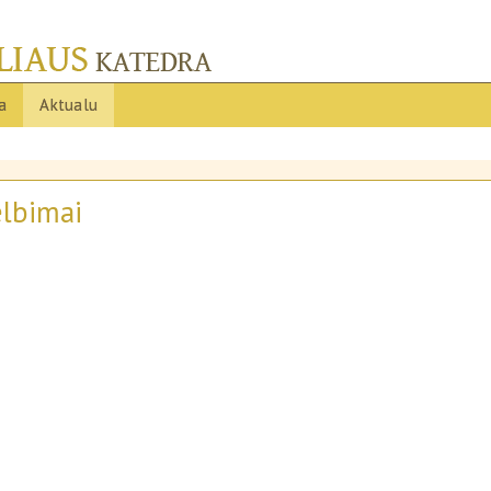
ja
Aktualu
elbimai