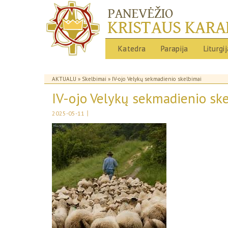
Katedra
Parapija
Liturgi
AKTUALU
»
Skelbimai
» IV-ojo Velykų sekmadienio skelbimai
IV-ojo Velykų sekmadienio sk
|
2025-05-11