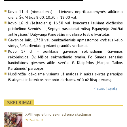
Kovo 11 d. (pirmadienis) – Lietuvos nepriklausomybės atkūrimo
diena. Šv. Mišios 8.00, 10.30 ir 18.00 val.
Kovo 16 d. (šeštadienis) 16.30 val. koncertas laukiant didžiosios
prisikėlimo šventės – „Septyni paskutiniai mūsų Išganytojo žodžiai
ant kryžiaus“. Dalyvauja Panevėžio muzikinio teatro kvartetas.
Gavėnios laiku 17.30 val. penktadieniais apmastomos kryžiaus kelio
stotys, šeštadieniais giedami graudūs verksmai.
Kovo 17 d. – penktasis gavėnios sekmadienis. Gavėnios
rekolekcijos. Šv. Mišios sekmadienio tvarka. Po Sumos senąsias
kantinčkines giesmes atliks svečiai iš Klaipėdos „Marijos Taikos
Karalienės“ parapijos.
Nuoširdžiai dėkojame visiems už maldas ir aukas skirtas parapijos
išlaikymui ir katedros remonto darbams. Ačiū už Jūsų gerumą.
< atgal į sąrašą
SKELBIMAI
XVIII-ojo eilinio sekmadienio skelbimai
2026-08-02