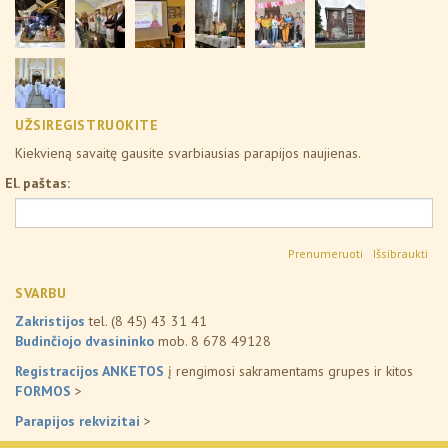
UŽSIREGISTRUOKITE
Kiekvieną savaitę gausite svarbiausias parapijos naujienas.
El. paštas:
Išsibraukti
SVARBU
Zakristijos
tel. (8 45) 43 31 41
Budinčiojo dvasininko
mob. 8 678 49128
Registracijos ANKETOS
į rengimosi sakramentams grupes ir kitos
FORMOS
>
Parapijos rekvizitai
>