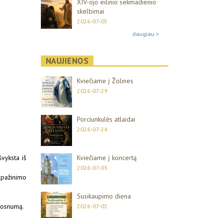
XIV-ojo eilinio sekmadienio
skelbimai
2026-07-05
daugiau >
NAUJIENOS
Kviečiame į Žolines
2026-07-29
Porciunkulės atlaidai
2026-07-24
vyksta iš
Kviečiame į koncertą
2026-07-03
ipažinimo
Susikaupimo diena
 dosnumą.
2026-07-02