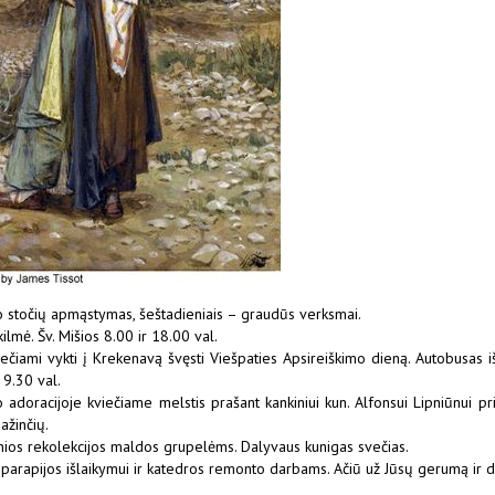
io stočių apmąstymas, šeštadieniais – graudūs verksmai.
mė. Šv. Mišios 8.00 ir 18.00 val.
ečiami vykti į Krekenavą švęsti Viešpaties Apsireiškimo dieną. Autobusas iš
 9.30 val.
adoracijoje kviečiame melstis prašant kankiniui kun. Alfonsui Lipniūnui pr
ažinčių.
ėnios rekolekcijos maldos grupelėms. Dalyvaus kunigas svečias.
s parapijos išlaikymui ir katedros remonto darbams. Ačiū už Jūsų gerumą ir