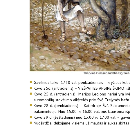
Gavėnios laiku 17.30 val. penktadieniais – kryžiaus kel
Kovo 25d. (antradienis) – VIEŠPATIES APSIREIŠKIMO iškil
Kovo 25 d. (antradienis) Marijos Legiono nariai yra kvi
automobilių stovėjimo aikštelės prie Švč. Trejybės bažn.
Kovo 28 d. (penktadienis) – Katedroje Švč. Sakramento 
palaimintuoju. Nuo 15.00 iki 16.00 val. bus klausoma išp
Kovo 29 d. (šeštadienis) nuo 13.00 iki 17.00 val. – gav
Nuoširdžiai dėkojame visiems už maldas ir aukas skirta