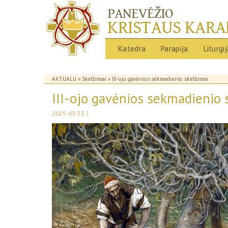
Katedra
Parapija
Liturgi
AKTUALU
»
Skelbimai
» III-ojo gavėnios sekmadienio skelbimai
III-ojo gavėnios sekmadienio 
|
2025-03-23