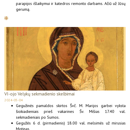
parapijos išlaikymui ir katedros remonto darbams. Ačiū už Jūsų
gerumą.
VI-ojo Velykų sekmadienio skelbimai
2024-05-04
Gegužinės pamaldos skirtos Švč. M. Marijos garbei vyksta
šiokiadieniais prieš vakarines Šv. Mišias 17.40 val.
sekmadieniais po Sumos.
Gegužės 6 d. (pirmadienis) 18.00 val. melsimės už mirusias
Motinas.