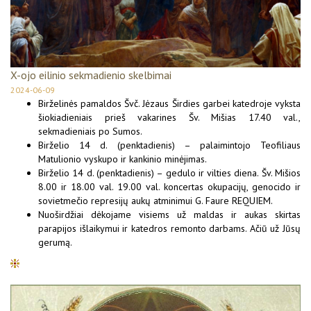
X-ojo eilinio sekmadienio skelbimai
2024-06-09
Birželinės pamaldos Švč. Jėzaus Širdies garbei katedroje vyksta
šiokiadieniais prieš vakarines Šv. Mišias 17.40 val.,
sekmadieniais po Sumos.
Birželio 14 d. (penktadienis) – palaimintojo Teofiliaus
Matulionio vyskupo ir kankinio minėjimas.
Birželio 14 d. (penktadienis) – gedulo ir vilties diena. Šv. Mišios
8.00 ir 18.00 val. 19.00 val. koncertas okupacijų, genocido ir
sovietmečio represijų aukų atminimui G. Faure REQUIEM.
Nuoširdžiai dėkojame visiems už maldas ir aukas skirtas
parapijos išlaikymui ir katedros remonto darbams. Ačiū už Jūsų
gerumą.