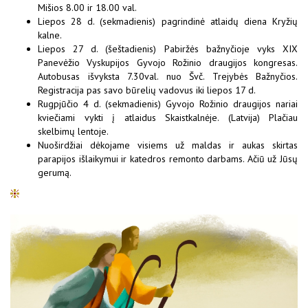
Mišios 8.00 ir 18.00 val.
Liepos 28 d. (sekmadienis) pagrindinė atlaidų diena Kryžių
kalne.
Liepos 27 d. (šeštadienis) Pabiržės bažnyčioje vyks XIX
Panevėžio Vyskupijos Gyvojo Rožinio draugijos kongresas.
Autobusas išvyksta 7.30val. nuo Švč. Trejybės Bažnyčios.
Registracija pas savo būrelių vadovus iki liepos 17 d.
Rugpjūčio 4 d. (sekmadienis) Gyvojo Rožinio draugijos nariai
kviečiami vykti į atlaidus Skaistkalnėje. (Latvija) Plačiau
skelbimų lentoje.
Nuoširdžiai dėkojame visiems už maldas ir aukas skirtas
parapijos išlaikymui ir katedros remonto darbams. Ačiū už Jūsų
gerumą.