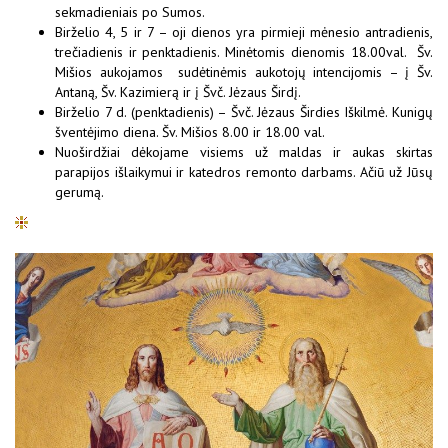
sekmadieniais po Sumos.
Birželio 4, 5 ir 7 – oji dienos yra pirmieji mėnesio antradienis,
trečiadienis ir penktadienis. Minėtomis dienomis 18.00val. Šv.
Mišios aukojamos sudėtinėmis aukotojų intencijomis – į Šv.
Antaną, Šv. Kazimierą ir į Švč. Jėzaus Širdį.
Birželio 7 d. (penktadienis) – Švč. Jėzaus Širdies Iškilmė. Kunigų
šventėjimo diena. Šv. Mišios 8.00 ir 18.00 val.
Nuoširdžiai dėkojame visiems už maldas ir aukas skirtas
parapijos išlaikymui ir katedros remonto darbams. Ačiū už Jūsų
gerumą.