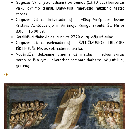
Gegužės 19 d. (sekmadienis) po Sumos (13.30 val.) koncertas
vaikų gynimo dienai. Dalyvauja Panevėžio muzikinio teatro
choras.
Gegužės 23 d. (ketvirtadienis) – Mūsų Viešpaties Jėzaus
Kristaus Aukščiausiojo ir Amžinojo Kunigo šventė. Šv. Mišios
8.00 ir 18.00 val.
Katalikiškai žiniasklaidai surinkta 2770 eurų. Ačiū už aukas.
Gegužės 26 d. (sekmadienis) – ŠVENČIAUSIOS TREJYBĖS
IŠKILMĖ. Šv. Mišios sekmadienio tvarka.
Nuoširdžiai dėkojame visiems už maldas ir aukas skirtas
parapijos išlaikymui ir katedros remonto darbams. Ačiū už Jūsų
gerumą.