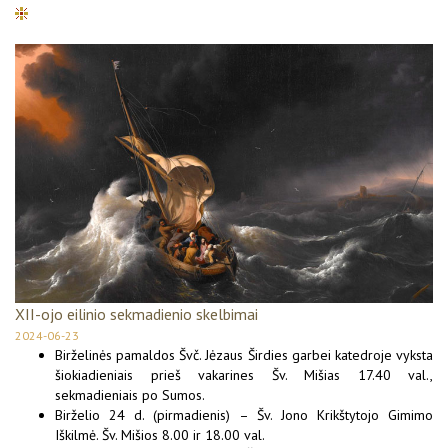
XII-ojo eilinio sekmadienio skelbimai
2024-06-23
Birželinės pamaldos Švč. Jėzaus Širdies garbei katedroje vyksta
šiokiadieniais prieš vakarines Šv. Mišias 17.40 val.,
sekmadieniais po Sumos.
Birželio 24 d. (pirmadienis) – Šv. Jono Krikštytojo Gimimo
Iškilmė. Šv. Mišios 8.00 ir 18.00 val.