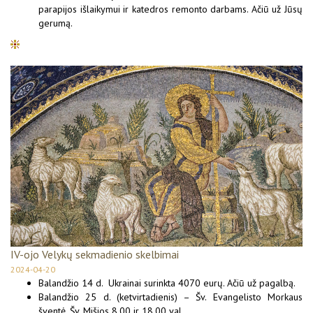
parapijos išlaikymui ir katedros remonto darbams. Ačiū už Jūsų
gerumą.
IV-ojo Velykų sekmadienio skelbimai
2024-04-20
Balandžio 14 d. Ukrainai surinkta 4070 eurų. Ačiū už pagalbą.
Balandžio 25 d. (ketvirtadienis) – Šv. Evangelisto Morkaus
šventė. Šv. Mišios 8.00 ir 18.00 val.