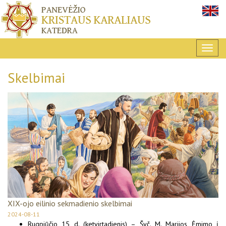
Skelbimai
XIX-ojo eilinio sekmadienio skelbimai
2024-08-11
Rugpjūčio 15 d. (ketvirtadienis) – Švč. M. Marijos Ėmimo į