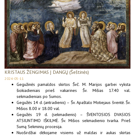
KRISTAUS ŽENGIMAS Į DANGŲ (Šeštinės)
2024-05-11
Gegužinės pamaldos skirtos Švč. M. Marijos garbei vyksta
šiokiadieniais prieš vakarines Šv. Mišias 17.40 val.
sekmadieniais po Sumos.
Gegužės 14 d. (antradienis) – Šv. Apaštalo Motiejaus šventė. Šv.
Mišios 8.00 ir 18.00 val.
Gegužės 19 d. (sekmadienis) – ŠVENTOSIOS DVASIOS
ATSIUNTIMO IŠKILMĖ. Šv. Mišios sekmadienio tvarka. Prieš
Sumą Sekminių procesija.
Nuoširdžiai dėkojame visiems už maldas ir aukas skirtas