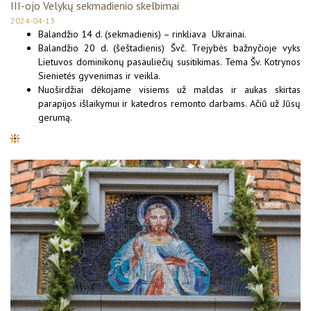
III-ojo Velykų sekmadienio skelbimai
2024-04-13
Balandžio 14 d. (sekmadienis) – rinkliava Ukrainai.
Balandžio 20 d. (šeštadienis) Švč. Trejybės bažnyčioje vyks
Lietuvos dominikonų pasauliečių susitikimas. Tema Šv. Kotrynos
Sienietės gyvenimas ir veikla.
Nuoširdžiai dėkojame visiems už maldas ir aukas skirtas
parapijos išlaikymui ir katedros remonto darbams. Ačiū už Jūsų
gerumą.