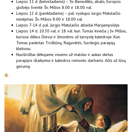
Liepos 11 d. (ketvirtadienis) – Šv. Benedikto, abato, Europos
globėjo šventė. Šv. Mišios 8.00 ir 18.00 val.
Liepos 12 d. (penktadienis) – pal. vyskupo Jurgio Matulaičio
minėjimas. Šv. Mišios 8.00 ir 18.00 val.
Liepos 7-14 d. pal. Jurgio Matulaičio atlaidai Marijampolėje.
Liepos 14 d. 10.30 val. ir 18 val. kun. Tomas kviečia į šv. Mišias,
kuriose dėkos Dievui ir žmonėms už tarnystę katedroje. Kun.
Tomas paskirtas Troškūnų, Raguvėlės, Surdegio parapijų
klebonu.
Nuoširdžiai dėkojame visiems už maldas ir aukas skirtas
parapijos išlaikymui ir katedros remonto darbams. Ačiū už Jūsų
gerumą.