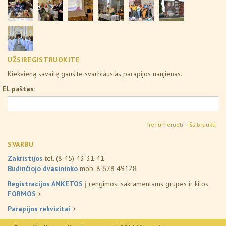
UŽSIREGISTRUOKITE
Kiekvieną savaitę gausite svarbiausias parapijos naujienas.
El. paštas:
Išsibraukti
SVARBU
Zakristijos
tel. (8 45) 43 31 41
Budinčiojo dvasininko
mob. 8 678 49128
Registracijos ANKETOS
į rengimosi sakramentams grupes ir kitos
FORMOS
>
Parapijos rekvizitai
>