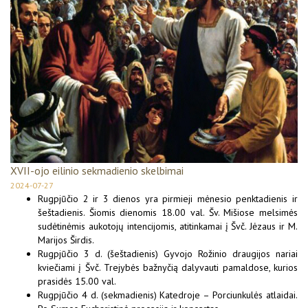
XVII-ojo eilinio sekmadienio skelbimai
2024-07-27
Rugpjūčio 2 ir 3 dienos yra pirmieji mėnesio penktadienis ir
šeštadienis. Šiomis dienomis 18.00 val. Šv. Mišiose melsimės
sudėtinėmis aukotojų intencijomis, atitinkamai į Švč. Jėzaus ir M.
Marijos Širdis.
Rugpjūčio 3 d. (šeštadienis) Gyvojo Rožinio draugijos nariai
kviečiami į Švč. Trejybės bažnyčią dalyvauti pamaldose, kurios
prasidės 15.00 val.
Rugpjūčio 4 d. (sekmadienis) Katedroje – Porciunkulės atlaidai.