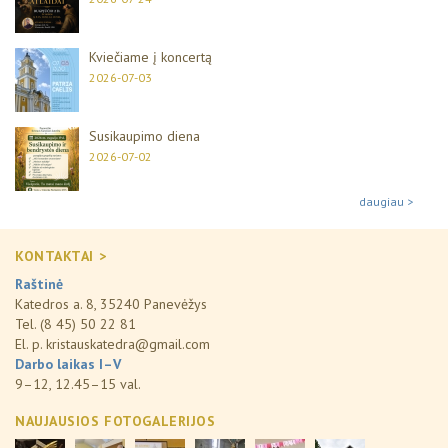
Kviečiame į koncertą
2026-07-03
Susikaupimo diena
2026-07-02
daugiau >
KONTAKTAI >
Raštinė
Katedros a. 8, 35240 Panevėžys
Tel. (8 45) 50 22 81
El. p.
kristauskatedra@gmail.com
Darbo laikas I–V
9–12, 12.45–15 val.
NAUJAUSIOS FOTOGALERIJOS