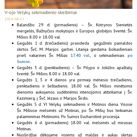
V-ojo Velykų sekmadienio skelbimai
2024-04-27
Balandžio 29 d. (pirmadienis) – Šv. Kotrynos Sienietės
mergelės, Bažnyčios mokytojos ir Europos globėjos šventė. Šv.
Mišios 8.00 ir 18.00 val.
Gegužės 1 d. (trečiadienis) prasideda gegužinės pamaldos
skirtos Švč. M. Marijos garbei. Litanija giedama šiokiadieniais
prieš vakarines Šv. Mišias
17.40 val.
, o sekmadieniais
po
Sumos.
Gegužės 3 d. (penktadienis) – Šv. Pilypo ir Jokūbo apaštalų
šventė. Šv. Mišios 8.00 ir 18.00 val.
Gegužės 1, 3 ir 4 dienos yra pirmieji mėnesio trečiadienis,
penktadienis ir šeštadienis. 18.00 val. Šv. Mišios minėtomis
dienomis aukojamos sudėtinėmis intencijomis atitinkamai į Šv.
Kazimierą, į Švč. Jėzaus ir Marijos Širdis.
Gegužės 5 d. VI Velykų sekmadienis ir Motinos diena. Visose
Šv. Mišiose melsimės už Motinas, po Šv. Mišių bus teikiamas
palaiminimas Motinoms. Po Sumos Eucharistinė procesija.
Gegužės 6 d. (pirmadienis) 18.00 val. melsimės už mirusias
Motinas.
Nuoširdžiai dėkojame visiems už maldas ir aukas skirtas