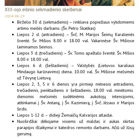
XIII-ojo eilinio sekmadienio skelbimai
2024-06-29
Birželio 30 d. (sekmadienis) – rinkliava popiežiaus vykdomiems
artimo meilės darbams. (Šv. Petro Skatikas)
Liepos 2 d. (antradienis) – Švč. M. Marijos Šeimų Karalienės
šventė. Šv. Mišios 8.00 ir 18.00 val. Vakarinėse Šv. Mišiose
laiminamos šeimos.
Liepos 3 d. (trečiadienis) – Šv. Tomo apaštalo šventė. Šv. Mišios
8.00 ir 18.00 val.
Liepos 6 d. (šeštadienis) – Valstybės (Lietuvos karaliaus
Mindaugo karūnavimo) diena. 10.00 val. Šv. Mišiose melsimės
už Tėvynę Lietuvą.
Liepos 2, 3, 5 ir 6 dienos yra pirmieji mėnesio antradienis,
trečiadienis, penktadienis ir šeštadienis. 18.00 val. minėtomis
dienomis melsimės sudėtinėmis aukotojų intencijomis,
atitinkamai į Šv. Antaną, į Šv. Kazimierą, į Švč. Jėzaus ir Marijos
širdis.
Liepos 1-12 d. – didieji Žemaičių Kalvarijos atlaidai.
Nuoširdžiai dėkojame visiems už maldas ir aukas skirtas
parapijos išlaikymui ir katedros remonto darbams. Ačiū už Jūsų
gerumą.