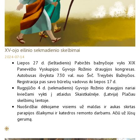
XV-ojo eilinio sekmadienio skelbimai
2024-07-14
Liepos 27 d. (šeštadienis) Pabiržės bažnyčioje vyks XIX
Panevėžio Vyskupijos Gyvojo Rožinio draugijos kongresas.
Autobusas išvyksta 7.30 val. nuo Švč. Trejybės Bažnyčios.
Registracija pas savo būrelių vadovus iki liepos 17 d.
Rugpjūčio 4 d. (sekmadienis) Gyvojo Rožinio draugijos nariai
kviečiami vykti į atlaidus Skaistkalnėje. (Latvija) Plačiau
skelbimų lentoje.
Nuoširdžiai dėkojame visiems už maldas ir aukas skirtas
parapijos išlaikymui ir katedros remonto darbams. Ačiū už Jūsų
gerumą.