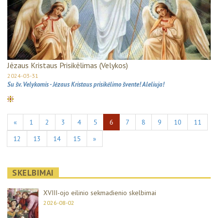
Jėzaus Kristaus Prisikėlimas (Velykos)
2024-03-31
Su šv. Velykomis - Jėzaus Kristaus prisikėlimo švente! Aleliuja!
«
1
2
3
4
5
6
7
8
9
10
11
12
13
14
15
»
SKELBIMAI
XVIII-ojo eilinio sekmadienio skelbimai
2026-08-02