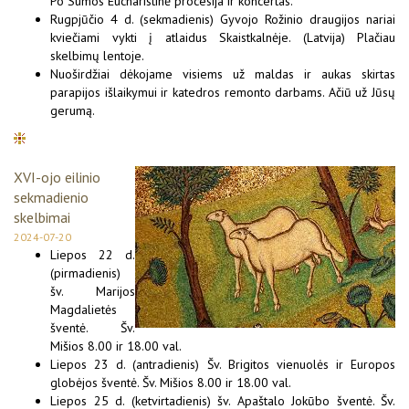
Po Sumos Eucharistinė procesija ir koncertas.
Rugpjūčio 4 d. (sekmadienis) Gyvojo Rožinio draugijos nariai
kviečiami vykti į atlaidus Skaistkalnėje. (Latvija) Plačiau
skelbimų lentoje.
Nuoširdžiai dėkojame visiems už maldas ir aukas skirtas
parapijos išlaikymui ir katedros remonto darbams. Ačiū už Jūsų
gerumą.
XVI-ojo eilinio
sekmadienio
skelbimai
2024-07-20
Liepos 22 d.
(pirmadienis)
šv. Marijos
Magdalietės
šventė. Šv.
Mišios 8.00 ir 18.00 val.
Liepos 23 d. (antradienis) Šv. Brigitos vienuolės ir Europos
globėjos šventė. Šv. Mišios 8.00 ir 18.00 val.
Liepos 25 d. (ketvirtadienis) šv. Apaštalo Jokūbo šventė. Šv.