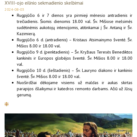
XVIII-ojo eilinio sekmadienio skelbimai
2024-08-03
Rugpjūčio 6 ir 7 dienos yra pirmieji mėnesio antradienis ir
trečiadienis. Šiomis dienomis 18.00 val. Šv. Mišiose melsimės
sudėtinėmis aukotojų intencijomis, atitinkamai į Šv. Antaną ir Šv.
Kazimierą.
Rugpjūčio 6 d. (antradienis) – Kristaus Atsimainymo šventė. Šv.
Mišios 8.00 ir 18.00 val.
Rugpjūčio 9 d. (penktadienis) – Šv. Kryžiaus Teresės Benediktos
kankinės ir Europos globėjos šventė. Šv. Mišios 8.00 ir 18.00
val.
Rugpjūčio 10 d. (šeštadienis) – Šv. Lauryno diakono ir kankinio
šventė. Šv. Mišios 8.00 ir 18.00 val.
Nuoširdžiai dėkojame visiems už maldas ir aukas skirtas
parapijos išlaikymui ir katedros remonto darbams. Ačiū už Jūsų
gerumą.