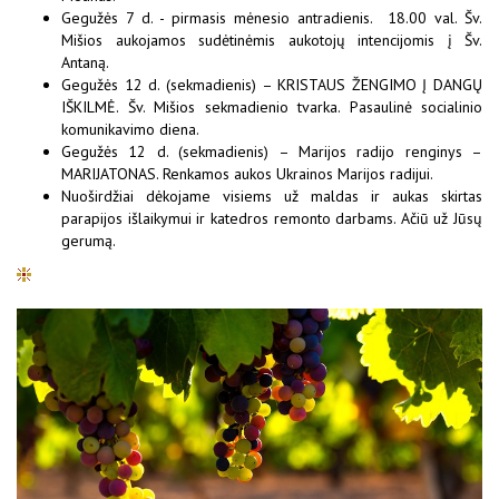
Gegužės 7 d. - pirmasis mėnesio antradienis. 18.00 val. Šv.
Mišios aukojamos sudėtinėmis aukotojų intencijomis į Šv.
Antaną.
Gegužės 12 d. (sekmadienis) – KRISTAUS ŽENGIMO Į DANGŲ
IŠKILMĖ. Šv. Mišios sekmadienio tvarka. Pasaulinė socialinio
komunikavimo diena.
Gegužės 12 d. (sekmadienis) – Marijos radijo renginys –
MARIJATONAS. Renkamos aukos Ukrainos Marijos radijui.
Nuoširdžiai dėkojame visiems už maldas ir aukas skirtas
parapijos išlaikymui ir katedros remonto darbams. Ačiū už Jūsų
gerumą.