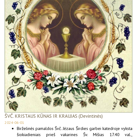
ŠVČ. KRISTAUS KŪNAS IR KRAUJAS (Devintinės)
2024-06-01
Birželinės pamaldos Švč. Jėzaus Širdies garbei katedroje vyksta
šiokiadieniais prieš vakarines Šv. Mišias 17.40 val.,