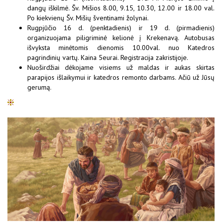
dangų iškilmė. Šv. Mišios 8.00, 9.15, 10.30, 12.00 ir 18.00 val.
Po kiekvienų Šv. Mišių šventinami žolynai.
Rugpjūčio 16 d. (penktadienis) ir 19 d. (pirmadienis)
organizuojama piligriminė kelionė į Krekenavą. Autobusas
išvyksta minėtomis dienomis 10.00val. nuo Katedros
pagrindinių vartų. Kaina 5eurai. Registracija zakristijoje.
Nuoširdžiai dėkojame visiems už maldas ir aukas skirtas
parapijos išlaikymui ir katedros remonto darbams. Ačiū už Jūsų
gerumą.