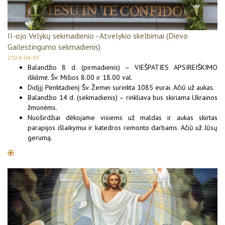
II-ojo Velykų sekmadienio - Atvelykio skelbimai (Dievo
Gailestingumo sekmadienis)
2024-04-07
Balandžio 8 d. (pirmadienis) – VIEŠPATIES APSIREIŠKIMO
iškilmė. Šv. Mišios 8.00 ir 18.00 val.
Didįjį Penktadienį Šv. Žemei surinkta 1085 eurai. Ačiū už aukas.
Balandžio 14 d. (sekmadienis) – rinkliava bus skiriama Ukrainos
žmonėms.
Nuoširdžiai dėkojame visiems už maldas ir aukas skirtas
parapijos išlaikymui ir katedros remonto darbams. Ačiū už Jūsų
gerumą.