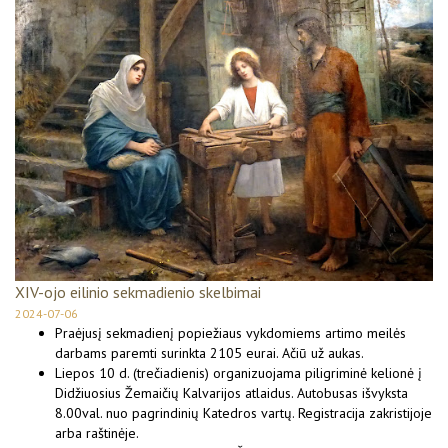
XIV-ojo eilinio sekmadienio skelbimai
2024-07-06
Praėjusį sekmadienį popiežiaus vykdomiems artimo meilės
darbams paremti surinkta 2105 eurai. Ačiū už aukas.
Liepos 10 d. (trečiadienis) organizuojama piligriminė kelionė į
Didžiuosius Žemaičių Kalvarijos atlaidus. Autobusas išvyksta
8.00val. nuo pagrindinių Katedros vartų. Registracija zakristijoje
arba raštinėje.