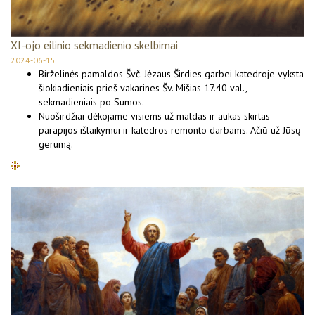
XI-ojo eilinio sekmadienio skelbimai
2024-06-15
Birželinės pamaldos Švč. Jėzaus Širdies garbei katedroje vyksta
šiokiadieniais prieš vakarines Šv. Mišias 17.40 val.,
sekmadieniais po Sumos.
Nuoširdžiai dėkojame visiems už maldas ir aukas skirtas
parapijos išlaikymui ir katedros remonto darbams. Ačiū už Jūsų
gerumą.