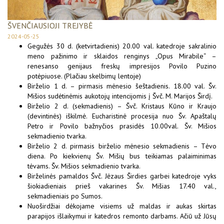
ŠVENČIAUSIOJI TREJYBĖ
2024-05-25
Gegužės 30 d. (ketvirtadienis) 20.00 val. katedroje sakralinio
meno pažinimo ir sklaidos renginys „Opus Mirabile“ –
renesanso genijaus freskų impresijos Povilo Puzino
potėpiuose. (Plačiau skelbimų lentoje)
Birželio 1 d. – pirmasis mėnesio šeštadienis. 18.00 val. Šv.
Mišios sudėtinėmis aukotojų intencijomis į Švč. M. Marijos Širdį.
Birželio 2 d. (sekmadienis) – Švč. Kristaus Kūno ir Kraujo
(devintinės) iškilmė. Eucharistinė procesija nuo Šv. Apaštalų
Petro ir Povilo bažnyčios prasidės 10.00val. Šv. Mišios
sekmadienio tvarka.
Birželio 2 d. pirmasis birželio mėnesio sekmadienis – Tėvo
diena. Po kiekvienų Šv. Mišių bus teikiamas palaiminimas
tėvams. Šv. Mišios sekmadienio tvarka.
Birželinės pamaldos Švč. Jėzaus Širdies garbei katedroje vyks
šiokiadieniais prieš vakarines Šv. Mišias 17.40 val.,
sekmadieniais po Sumos.
Nuoširdžiai dėkojame visiems už maldas ir aukas skirtas
parapijos išlaikymui ir katedros remonto darbams. Ačiū už Jūsų