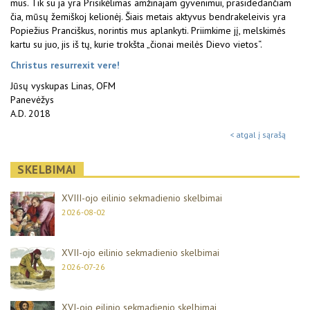
mus. Tik su ja yra Prisikėlimas amžinajam gyvenimui, prasidedančiam
čia, mūsų žemiškoj kelionėj. Šiais metais aktyvus bendrakeleivis yra
Popiežius Pranciškus, norintis mus aplankyti. Priimkime jį, melskimės
kartu su juo, jis iš tų, kurie trokšta „čionai meilės Dievo vietos“.
Christus resurrexit vere!
Jūsų vyskupas Linas, OFM
Panevėžys
A.D. 2018
< atgal į sąrašą
SKELBIMAI
XVIII-ojo eilinio sekmadienio skelbimai
2026-08-02
XVII-ojo eilinio sekmadienio skelbimai
2026-07-26
XVI-ojo eilinio sekmadienio skelbimai