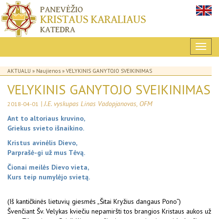
AKTUALU
»
Naujienos
» VELYKINIS GANYTOJO SVEIKINIMAS
VELYKINIS GANYTOJO SVEIKINIMAS
| J.E. vyskupas Linas Vadopjanovas, OFM
2018-04-01
Ant to altoriaus kruvino,
Griekus svieto išnaikino.
Kristus avinėlis Dievo,
Parprašė-gi už mus Tėvą.
Čionai meilės Dievo vieta,
Kurs teip numylėjo svietą.
(Iš kantičkinės lietuvių giesmės „Šitai Kryžius dangaus Pono“)
Švenčiant Šv. Velykas kviečiu nepamiršti tos brangios Kristaus aukos už