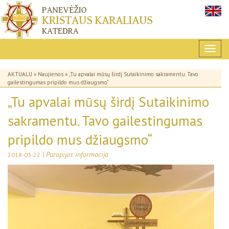
AKTUALU
»
Naujienos
» „Tu apvalai mūsų širdį Sutaikinimo sakramentu. Tavo
gailestingumas pripildo mus džiaugsmo“
„Tu apvalai mūsų širdį Sutaikinimo
sakramentu. Tavo gailestingumas
pripildo mus džiaugsmo“
| Parapijos informacija
2018-03-22