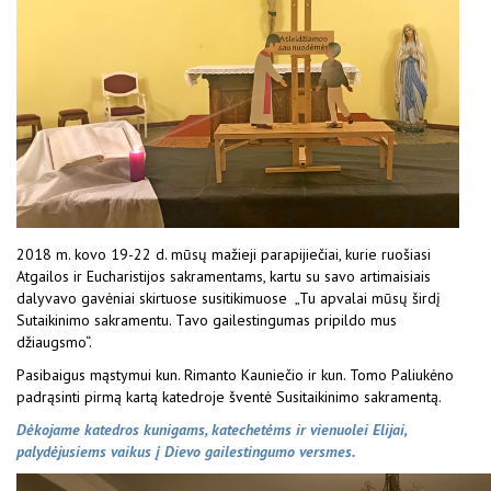
2018 m. kovo 19-22 d. mūsų mažieji parapijiečiai, kurie ruošiasi
Atgailos ir Eucharistijos sakramentams, kartu su savo artimaisiais
dalyvavo gavėniai skirtuose susitikimuose „Tu apvalai mūsų širdį
Sutaikinimo sakramentu. Tavo gailestingumas pripildo mus
džiaugsmo“.
Pasibaigus mąstymui kun. Rimanto Kauniečio ir kun. Tomo Paliukėno
padrąsinti pirmą kartą katedroje šventė Susitaikinimo sakramentą.
Dėkojame katedros kunigams, katechetėms ir vienuolei Elijai,
palydėjusiems vaikus į Dievo gailestingumo versmes.