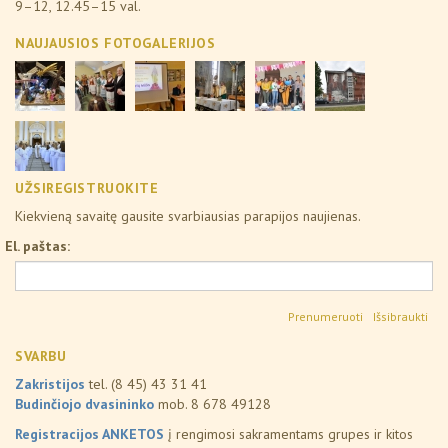
9–12, 12.45–15 val.
NAUJAUSIOS FOTOGALERIJOS
UŽSIREGISTRUOKITE
Kiekvieną savaitę gausite svarbiausias parapijos naujienas.
El. paštas:
Išsibraukti
SVARBU
Zakristijos
tel. (8 45) 43 31 41
Budinčiojo dvasininko
mob. 8 678 49128
Registracijos ANKETOS
į rengimosi sakramentams grupes ir kitos