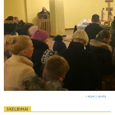
< atgal į sąrašą
SKELBIMAI