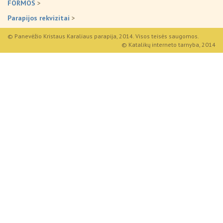
FORMOS
>
Parapijos rekvizitai
>
© Panevėžio Kristaus Karaliaus parapija, 2014. Visos teisės saugomos.
© Katalikų interneto tarnyba, 2014