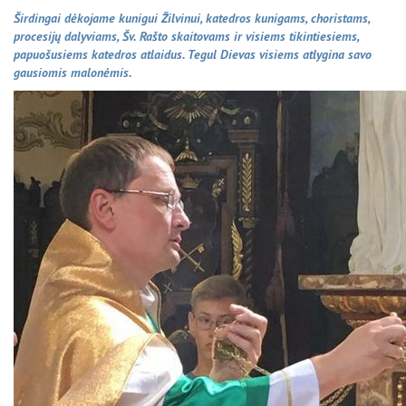
Širdingai dėkojame kunigui Žilvinui, katedros kunigams, choristams,
procesijų dalyviams, Šv. Rašto skaitovams ir visiems tikintiesiems,
papuošusiems katedros atlaidus. Tegul Dievas visiems atlygina savo
gausiomis malonėmis.