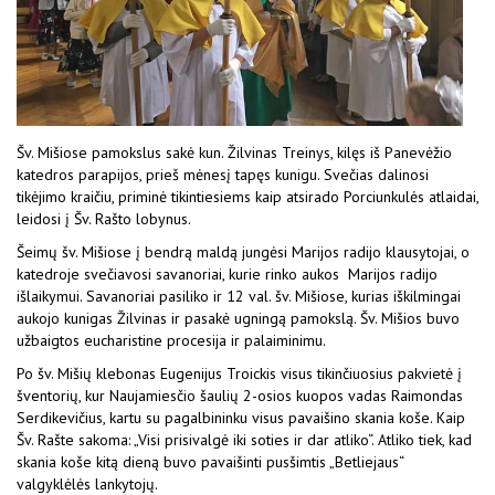
Šv. Mišiose pamokslus sakė kun. Žilvinas Treinys, kilęs iš Panevėžio
katedros parapijos, prieš mėnesį tapęs kunigu. Svečias dalinosi
tikėjimo kraičiu, priminė tikintiesiems kaip atsirado Porciunkulės atlaidai,
leidosi į Šv. Rašto lobynus.
Šeimų šv. Mišiose į bendrą maldą jungėsi Marijos radijo klausytojai, o
katedroje svečiavosi savanoriai, kurie rinko aukos Marijos radijo
išlaikymui. Savanoriai pasiliko ir 12 val. šv. Mišiose, kurias iškilmingai
aukojo kunigas Žilvinas ir pasakė ugningą pamokslą. Šv. Mišios buvo
užbaigtos eucharistine procesija ir palaiminimu.
Po šv. Mišių klebonas Eugenijus Troickis visus tikinčiuosius pakvietė į
šventorių, kur Naujamiesčio šaulių 2-osios kuopos vadas Raimondas
Serdikevičius, kartu su pagalbininku visus pavaišino skania koše. Kaip
Šv. Rašte sakoma: „Visi prisivalgė iki soties ir dar atliko“. Atliko tiek, kad
skania koše kitą dieną buvo pavaišinti pusšimtis „Betliejaus“
valgyklėlės lankytojų.