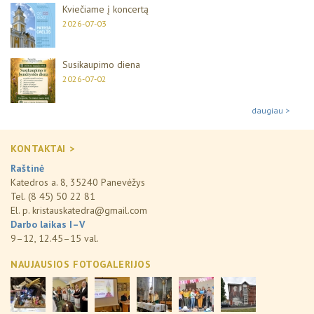
Kviečiame į koncertą
2026-07-03
Susikaupimo diena
2026-07-02
daugiau >
KONTAKTAI >
Raštinė
Katedros a. 8, 35240 Panevėžys
Tel. (8 45) 50 22 81
El. p.
kristauskatedra@gmail.com
Darbo laikas I–V
9–12, 12.45–15 val.
NAUJAUSIOS FOTOGALERIJOS