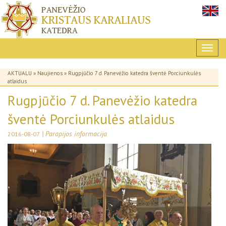
AKTUALU
»
Naujienos
» Rugpjūčio 7 d. Panevėžio katedra šventė Porciunkulės
atlaidus
Rugpjūčio 7 d. Panevėžio katedra
šventė Porciunkulės atlaidus
| Parapijos informacija
2016-08-07