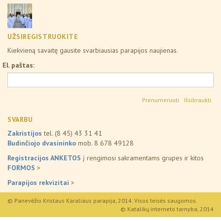
UŽSIREGISTRUOKITE
Kiekvieną savaitę gausite svarbiausias parapijos naujienas.
El. paštas:
Išsibraukti
SVARBU
Zakristijos
tel. (8 45) 43 31 41
Budinčiojo dvasininko
mob. 8 678 49128
Registracijos ANKETOS
į rengimosi sakramentams grupes ir kitos
FORMOS
>
Parapijos rekvizitai
>
© Panevėžio Kristaus Karaliaus parapija, 2014. Visos teisės saugomos.
© Katalikų interneto tarnyba, 2014