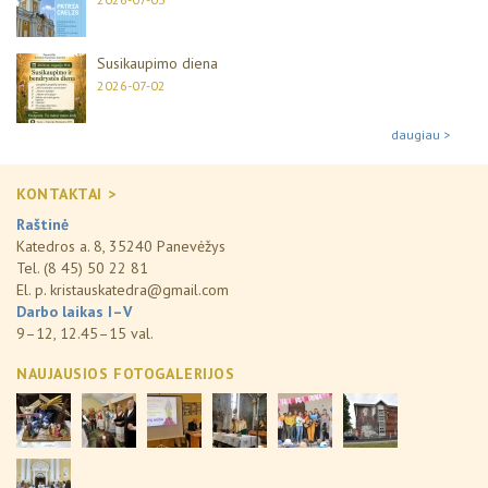
Susikaupimo diena
2026-07-02
daugiau >
KONTAKTAI >
Raštinė
Katedros a. 8, 35240 Panevėžys
Tel. (8 45) 50 22 81
El. p.
kristauskatedra@gmail.com
Darbo laikas I–V
9–12, 12.45–15 val.
NAUJAUSIOS FOTOGALERIJOS