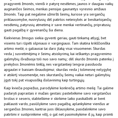
pragyventi žmonės, vieniši ir patyrę nesėkmes, jaunos ir daugiau vaikų
auginančios šeimos, menkas pensijas gaunantys vyresnio amžiaus
žmonės. Taip pat negalime užmiršti šeimų, kuriose yra sergančių
priklausomybe, nusivylusių dėl patirtos neteisybės ar besikartojančių
nesėkmių, patyrusių atmetimą ir save menkai vertinančių, pripratusių
gauti pagalbą ir gyvenančių šia diena.
Kiekvienas žmogus siekia gyventi geriau, gauti tinkamą atlygį, bet
visiems turi rūpėti silpniausi ir vargingiausi. Tam skatina krikščioniška
artimo meilė, o galiausiai tai daro įtaką visai visuomenei. Skurdas
veda į susvetimėjimą ir šeimų atsiskyrimą, kai ieškantys pragyvenimo
galimybių išvažiuoja toli nuo savo namų; dėl skurdo žmonės patenka į
prekybos žmonėmis tinklą, nes vargstantieji lengvai pasiduoda
apgaulei ir baisiam išnaudojimui; skurdas veda į tolimesnę nelygybę
ir atskirtį visuomenėje, nes skurstančių šeimų vaikai neturi galimybių
įgyti tokį pat visapusišką išsilavinimą kaip turtingųjų.
Kaip kviečia popiežius, parodykime konkrečią artimo meilę. Tai galime
padaryti paprastais ir mažais gestais: pastebėkime savo vargstančius
brolius ir seseris, stabtelkime ir skirkime laiko pasikalbėti ar bent
paklausti vardo, pasiūlykime savo pagalbą, aplankykime vienišus ar
sergančius žmones, kantriai juos išklausykime, pasidalinkime savo
patirtimi ir sustiprinkime viltį, o gal net pasimokykime iš jų, kaip priimti