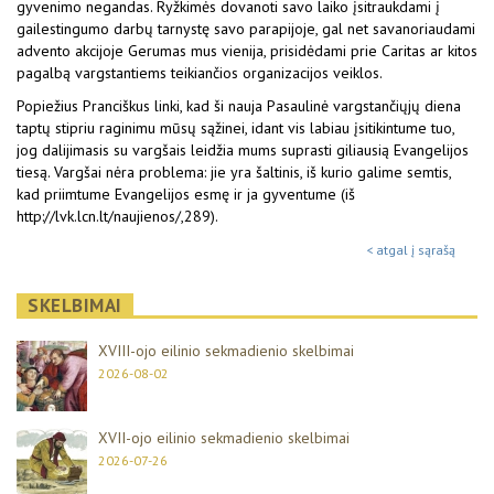
gyvenimo negandas. Ryžkimės dovanoti savo laiko įsitraukdami į
gailestingumo darbų tarnystę savo parapijoje, gal net savanoriaudami
advento akcijoje Gerumas mus vienija, prisidėdami prie Caritas ar kitos
pagalbą vargstantiems teikiančios organizacijos veiklos.
Popiežius Pranciškus linki, kad ši nauja Pasaulinė vargstančiųjų diena
taptų stipriu raginimu mūsų sąžinei, idant vis labiau įsitikintume tuo,
jog dalijimasis su vargšais leidžia mums suprasti giliausią Evangelijos
tiesą. Vargšai nėra problema: jie yra šaltinis, iš kurio galime semtis,
kad priimtume Evangelijos esmę ir ja gyventume (iš
http://lvk.lcn.lt/naujienos/,289).
< atgal į sąrašą
SKELBIMAI
XVIII-ojo eilinio sekmadienio skelbimai
2026-08-02
XVII-ojo eilinio sekmadienio skelbimai
2026-07-26