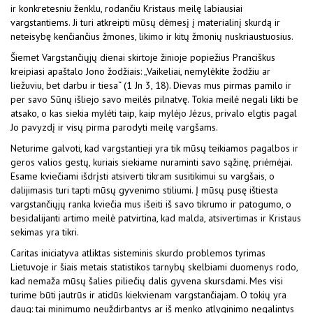
ir konkretesniu ženklu, rodančiu Kristaus meilę labiausiai
vargstantiems. Ji turi atkreipti mūsų dėmesį į materialinį skurdą ir
neteisybę kenčiančius žmones, likimo ir kitų žmonių nuskriaustuosius.
Šiemet Vargstančiųjų dienai skirtoje žinioje popiežius Pranciškus
kreipiasi apaštalo Jono žodžiais: „Vaikeliai, nemylėkite žodžiu ar
liežuviu, bet darbu ir tiesa“ (1 Jn 3, 18). Dievas mus pirmas pamilo ir
per savo Sūnų išliejo savo meilės pilnatvę. Tokia meilė negali likti be
atsako, o kas siekia mylėti taip, kaip mylėjo Jėzus, privalo elgtis pagal
Jo pavyzdį ir visų pirma parodyti meilę vargšams.
Neturime galvoti, kad vargstantieji yra tik mūsų teikiamos pagalbos ir
geros valios gestų, kuriais siekiame nuraminti savo sąžinę, priėmėjai.
Esame kviečiami išdrįsti atsiverti tikram susitikimui su vargšais, o
dalijimasis turi tapti mūsų gyvenimo stiliumi. Į mūsų pusę ištiesta
vargstančiųjų ranka kviečia mus išeiti iš savo tikrumo ir patogumo, o
besidalijanti artimo meilė patvirtina, kad malda, atsivertimas ir Kristaus
sekimas yra tikri.
Caritas iniciatyva atliktas sisteminis skurdo problemos tyrimas
Lietuvoje ir šiais metais statistikos tarnybų skelbiami duomenys rodo,
kad nemaža mūsų šalies piliečių dalis gyvena skursdami. Mes visi
turime būti jautrūs ir atidūs kiekvienam vargstančiajam. O tokių yra
daug: tai minimumo neuždirbantys ar iš menko atlyginimo negalintys