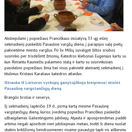
Atsiliepdami į popiežiaus Pranciškaus iniciatyvą 33-ąjį eilinį
sekmadienį paskelbti Pasauline vargšų diena, į parapijos salę pietų
pakvietėme miesto vargšus. Po šv. Mišių suvalgyti šiltos sriubos
susirinko per trisdešimt žmonių. Katedros klebonas Eugenijus kartu su
kun. Rimantu Kauniečiu palaimino stalą ir kartu su susirinkusiais
pasidalino popiežiaus žinia bei visus pakvietė ateinantį sekmadienį į
titulinius Kristaus Karaliaus katedros atlaidus.
Ištrauka iš Lietuvos vyskupų ganytojiškojo kreipimosi minint
Pasaulinę vargstančiųjų dieną
Brangūs broliai ir seserys,
šį sekmadienį, lapkričio 19 d., pirmą kartą minime Pasaulinę
vargstančiųjų dieną, kurios įvedimą popiežius Pranciškus paskelbė
užbaigdamas Gailestingumo jubiliejų. Atjauta ir apsisprendimas padėti
artimui negali apsiriboti vien jubiliejiniais metais, todėl ši diena nuolat
skatins krikščionių bendruomenes visame pasaulyje tapti vis aiškesniu