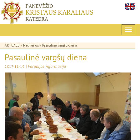
AKTUALU
»
Naujienos
» Pasaulinė vargšų diena
Pasaulinė vargšų diena
| Parapijos informacija
2017-11-19