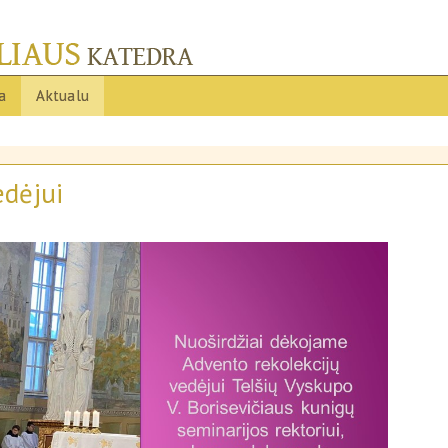
ja
Aktualu
edėjui