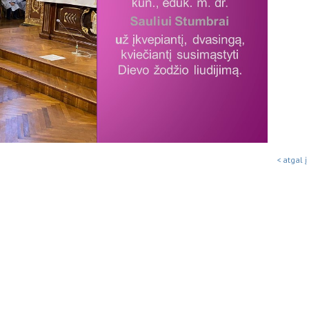
< atgal į