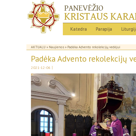
Katedra
Parapija
Liturgi
AKTUALU
»
Naujienos
» Padėka Advento rekolekcijų vedėjui
Padėka Advento rekolekcijų v
|
2021-12-06