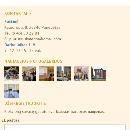
KONTAKTAI >
Raštinė
Katedros a. 8, 35240 Panevėžys
Tel. (8 45) 50 22 81
El. p.
kristauskatedra@gmail.com
Darbo laikas I–V
9–12, 12.45–15 val.
NAUJAUSIOS FOTOGALERIJOS
UŽSIREGISTRUOKITE
Kiekvieną savaitę gausite svarbiausias parapijos naujienas.
El. paštas: