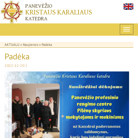
AKTUALU
»
Naujienos
» Padėka
Padėka
|
2022-12-20