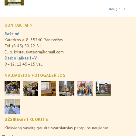
daugiau >
KONTAKTAI >
Raštinė
Katedros a. 8, 35240 Panevėžys
Tel. (8 45) 50 22 81
El. p.
kristauskatedra@gmail.com
Darbo laikas I–V
9–12, 12.45–15 val.
NAUJAUSIOS FOTOGALERIJOS
UŽSIREGISTRUOKITE
Kiekvieną savaitę gausite svarbiausias parapijos naujienas.