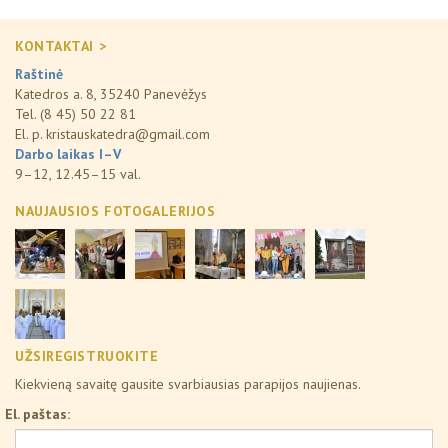
KONTAKTAI >
Raštinė
Katedros a. 8, 35240 Panevėžys
Tel. (8 45) 50 22 81
El. p.
kristauskatedra@gmail.com
Darbo laikas I–V
9–12, 12.45–15 val.
NAUJAUSIOS FOTOGALERIJOS
UŽSIREGISTRUOKITE
Kiekvieną savaitę gausite svarbiausias parapijos naujienas.
El. paštas: