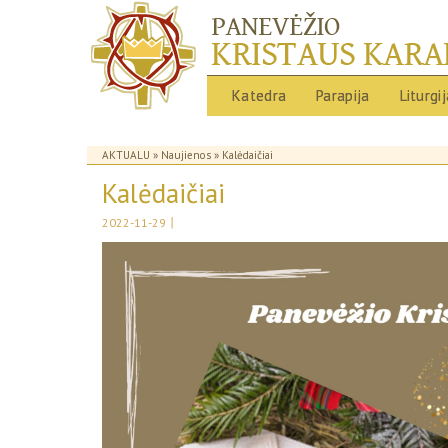
Katedra
Parapija
Liturgi
AKTUALU
»
Naujienos
» Kalėdaičiai
Kalėdaičiai
|
2022-11-29