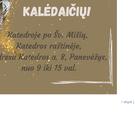
< atgal į