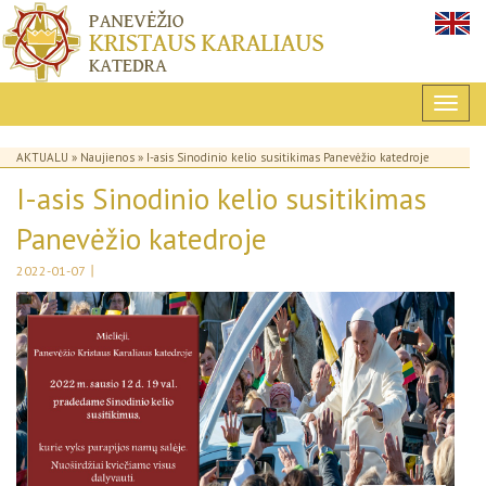
AKTUALU
»
Naujienos
» I-asis Sinodinio kelio susitikimas Panevėžio katedroje
I-asis Sinodinio kelio susitikimas
Panevėžio katedroje
|
2022-01-07