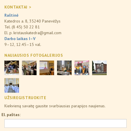
KONTAKTAI >
Raštinė
Katedros a. 8, 35240 Panevėžys
Tel. (8 45) 50 22 81
El. p.
kristauskatedra@gmail.com
Darbo laikas I–V
9–12, 12.45–15 val.
NAUJAUSIOS FOTOGALERIJOS
UŽSIREGISTRUOKITE
Kiekvieną savaitę gausite svarbiausias parapijos naujienas.
El. paštas: