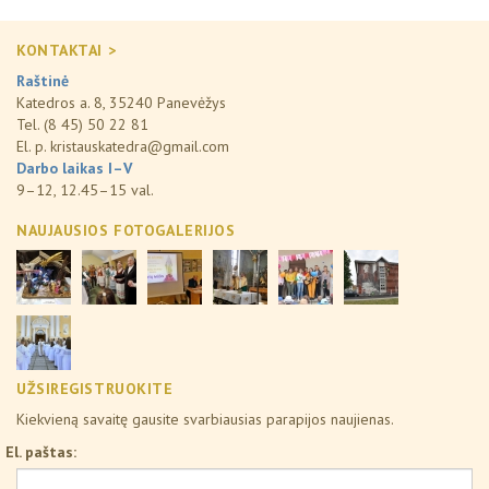
KONTAKTAI >
Raštinė
Katedros a. 8, 35240 Panevėžys
Tel. (8 45) 50 22 81
El. p.
kristauskatedra@gmail.com
Darbo laikas I–V
9–12, 12.45–15 val.
NAUJAUSIOS FOTOGALERIJOS
UŽSIREGISTRUOKITE
Kiekvieną savaitę gausite svarbiausias parapijos naujienas.
El. paštas: