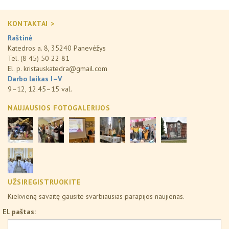
KONTAKTAI >
Raštinė
Katedros a. 8, 35240 Panevėžys
Tel. (8 45) 50 22 81
El. p.
kristauskatedra@gmail.com
Darbo laikas I–V
9–12, 12.45–15 val.
NAUJAUSIOS FOTOGALERIJOS
UŽSIREGISTRUOKITE
Kiekvieną savaitę gausite svarbiausias parapijos naujienas.
El. paštas: