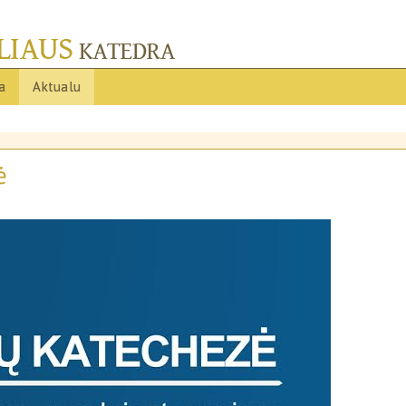
ja
Aktualu
ė