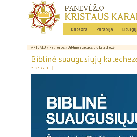
Katedra
Parapija
Liturgi
AKTUALU
»
Naujienos
» Biblinė suaugusiųjų katechezė
Biblinė suaugusiųjų katechez
|
2026-06-13