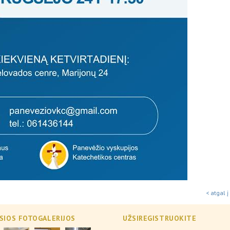
< atgal į
SIOS FOTOGALERIJOS
UŽSIREGISTRUOKITE