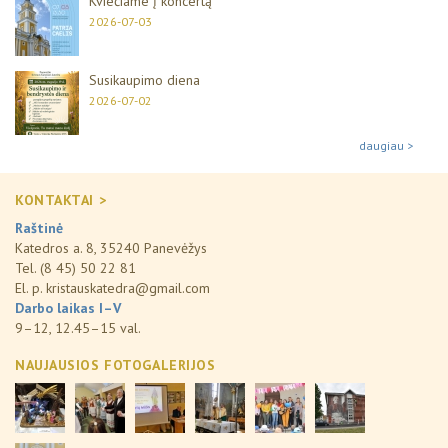
Kviečiame į koncertą
2026-07-03
Susikaupimo diena
2026-07-02
daugiau >
KONTAKTAI >
Raštinė
Katedros a. 8, 35240 Panevėžys
Tel. (8 45) 50 22 81
El. p.
kristauskatedra@gmail.com
Darbo laikas I–V
9–12, 12.45–15 val.
NAUJAUSIOS FOTOGALERIJOS