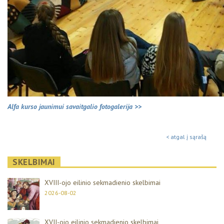
Alfa kurso jaunimui savaitgalio fotogalerija >>
< atgal į sąrašą
SKELBIMAI
XVIII-ojo eilinio sekmadienio skelbimai
2026-08-02
XVII-ojo eilinio sekmadienio skelbimai