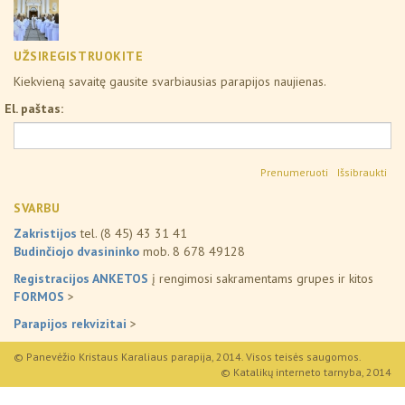
UŽSIREGISTRUOKITE
Kiekvieną savaitę gausite svarbiausias parapijos naujienas.
El. paštas:
Išsibraukti
SVARBU
Zakristijos
tel. (8 45) 43 31 41
Budinčiojo dvasininko
mob. 8 678 49128
Registracijos ANKETOS
į rengimosi sakramentams grupes ir kitos
FORMOS
>
Parapijos rekvizitai
>
© Panevėžio Kristaus Karaliaus parapija, 2014. Visos teisės saugomos.
© Katalikų interneto tarnyba, 2014