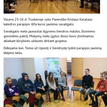
Vasario 25-26 d. Truskavoje vyko Panevėžio Kristaus Karaliaus
katedros parapijos Alfa kurso jaunimui savaitgalis.
Savaitgalio metu jaunuoliai išgyveno bendros maldos, šlovinimo
giesmėmis patirtį. Mokymų metu įgytos žinios buvo įtvirtinamos
atliekant kūrybines užduotis dirbant grupėse.
Dėkojame kun. Tomui už rūpestį ir bendrystę lydint parapijos jaunimą
tikėjimo keliu.