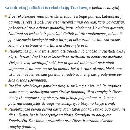
Katedriečių įspūdžiai iš rekolekcijų Truskavoje
(
kalba netaisyta
)
Šios rekolekcijos man buvo išties labai vertinga patirtis. Labiausiai į
atmintį įsirėžė iš pažiūros visai nereikšmingi dalykai, kaip, pavyzdžiui,
pašnekesiai prie arbatos puodelių, kartu giedamos šlovinimo giesmės,
žaidimai su kėdėmis ir panašiai. Galbūt tai tik smulkmenos, tačiau iš
jų ir susideda bendrystė mūsų tarpe, jų dėka esame artimesni vienas
kitam, o svarbiausia – artimesni Dievui (Teresė).
Rekolekcijos puiki vieta sustoti, atsitraukti nuo chaoso ir susitikti akis į
akį su Jėzumi. Bet šiose rekolekcijose susitikau su bendryste mažume.
Viešpats visą savaitgalį sakė, jog Jo galybė labiausiai atsispindi
silpnume. Ir tai mačiau ne tik akimis, bet ir širdies akimis. Meldžiausi
už mus mažutėlius, kad galėtume liudyti Jo meilę, kurią patyrėme per
šias dienas (Deimantė).
Per šias rekolekcijas patyriau tikrą susitikimą su Jėzumi. Po atgailos
sakramento, susitaikymo savo širdyje [pajutau] tikrą ramybę ir Dievo
meilę. Džiaugiuosi, jog atsispyriau piktojo pagundoms ir iš naujo
patyriau bendrystės džiaugsmą, sustiprėjau tikėjimo kelyje (Ieva).
Rekolekcijose buvau pirmą kartą. Man labai patiko. Patiko būti kartu ne
tik su Dievu, bet ir bendrystėje su kitais. Suartėjau su dauguma
Katedriečių. Dar labiau priartėjau prie Dievo ir atradau dvasinę
ramybę (Paulina).