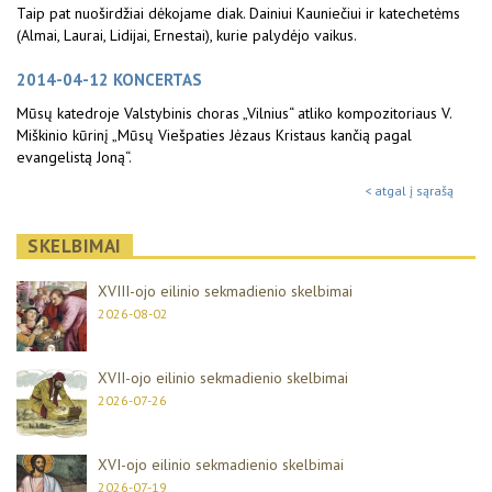
Taip pat nuoširdžiai dėkojame diak. Dainiui Kauniečiui ir katechetėms
(Almai, Laurai, Lidijai, Ernestai), kurie palydėjo vaikus.
2014-04-12 KONCERTAS
Mūsų katedroje Valstybinis choras „Vilnius“ atliko kompozitoriaus V.
Miškinio kūrinį „Mūsų Viešpaties Jėzaus Kristaus kančią pagal
evangelistą Joną“.
< atgal į sąrašą
SKELBIMAI
XVIII-ojo eilinio sekmadienio skelbimai
2026-08-02
XVII-ojo eilinio sekmadienio skelbimai
2026-07-26
XVI-ojo eilinio sekmadienio skelbimai
2026-07-19