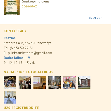
Susikaupimo diena
2026-07-02
daugiau >
KONTAKTAI >
Raštinė
Katedros a. 8, 35240 Panevėžys
Tel. (8 45) 50 22 81
El. p.
kristauskatedra@gmail.com
Darbo laikas I–V
9–12, 12.45–15 val.
NAUJAUSIOS FOTOGALERIJOS
UŽSIREGISTRUOKITE