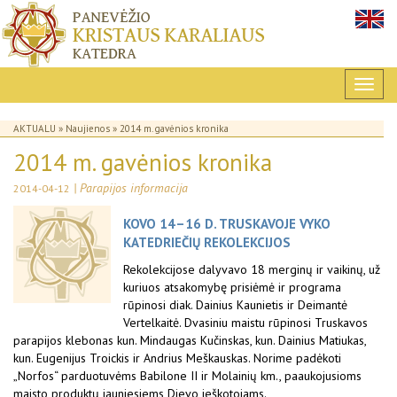
AKTUALU
»
Naujienos
» 2014 m. gavėnios kronika
2014 m. gavėnios kronika
| Parapijos informacija
2014-04-12
KOVO 14–16 D. TRUSKAVOJE VYKO
KATEDRIEČIŲ REKOLEKCIJOS
Rekolekcijose dalyvavo 18 merginų ir vaikinų, už
kuriuos atsakomybę prisiėmė ir programa
rūpinosi diak. Dainius Kaunietis ir Deimantė
Vertelkaitė. Dvasiniu maistu rūpinosi Truskavos
parapijos klebonas kun. Mindaugas Kučinskas, kun. Dainius Matiukas,
kun. Eugenijus Troickis ir Andrius Meškauskas. Norime padėkoti
„Norfos“ parduotuvėms Babilone II ir Molainių km., paaukojusioms
maisto produktų jauniesiems Dievo ieškotojams.