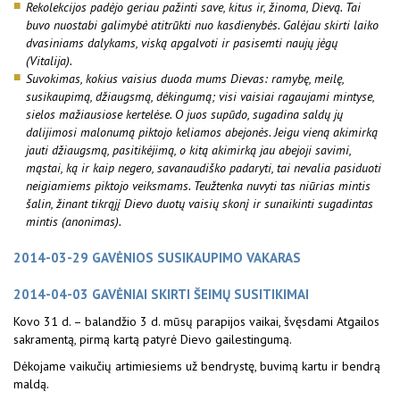
Rekolekcijos padėjo geriau pažinti save, kitus ir, žinoma, Dievą. Tai
buvo nuostabi galimybė atitrūkti nuo kasdienybės. Galėjau skirti laiko
dvasiniams dalykams, viską apgalvoti ir pasisemti naujų jėgų
(Vitalija).
Suvokimas, kokius vaisius duoda mums Dievas: ramybę, meilę,
susikaupimą, džiaugsmą, dėkingumą; visi vaisiai ragaujami mintyse,
sielos mažiausiose kertelėse. O juos supūdo, sugadina saldų jų
dalijimosi malonumą piktojo keliamos abejonės. Jeigu vieną akimirką
jauti džiaugsmą, pasitikėjimą, o kitą akimirką jau abejoji savimi,
mąstai, ką ir kaip negero, savanaudiško padaryti, tai nevalia pasiduoti
neigiamiems piktojo veiksmams. Teužtenka nuvyti tas niūrias mintis
šalin, žinant tikrąjį Dievo duotų vaisių skonį ir sunaikinti sugadintas
mintis (anonimas).
2014-03-29 GAVĖNIOS SUSIKAUPIMO VAKARAS
2014-04-03 GAVĖNIAI SKIRTI ŠEIMŲ SUSITIKIMAI
Kovo 31 d. – balandžio 3 d. mūsų parapijos vaikai, švęsdami Atgailos
sakramentą, pirmą kartą patyrė Dievo gailestingumą.
Dėkojame vaikučių artimiesiems už bendrystę, buvimą kartu ir bendrą
maldą.