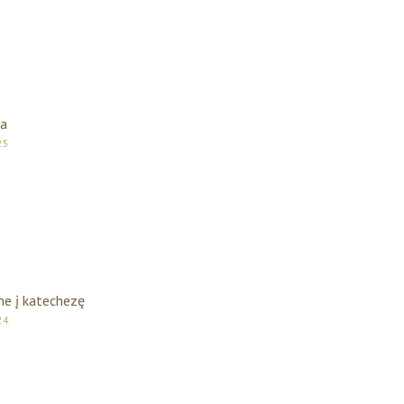
ta
25
me į katechezę
24