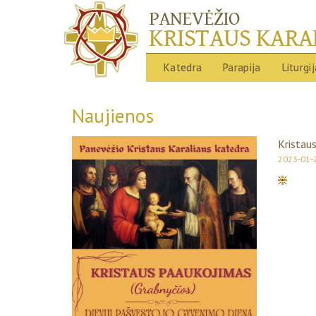
Katedra
Parapija
Liturgi
Naujienos
Kristau
2023-01-