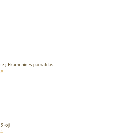
me į Ekumenines pamaldas
18
13-oji
11