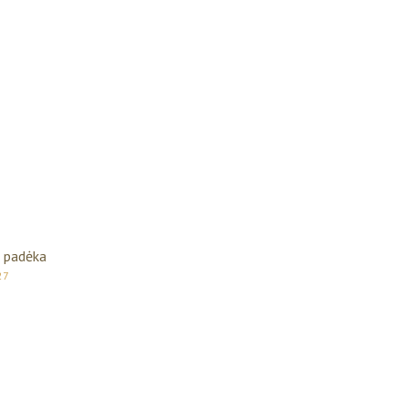
i padėka
27