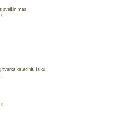
s sveikinimas
25
ų tvarka kalėdiniu laiku
21
20