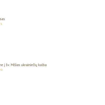
rsas
21
e į šv. Mišias ukrainiečių kalba
20