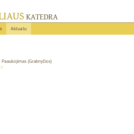
ja
Aktualu
s Paaukojimas (Grabnyčios)
27