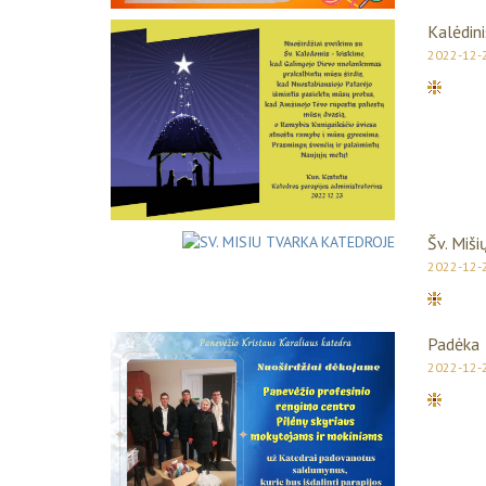
Kalėdini
2022-12-
Šv. Miši
2022-12-
Padėka
2022-12-