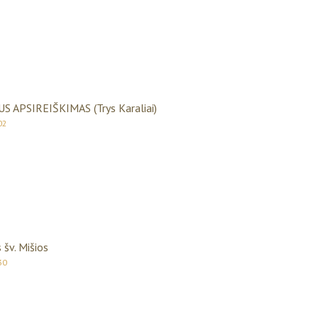
S APSIREIŠKIMAS (Trys Karaliai)
02
 šv. Mišios
30