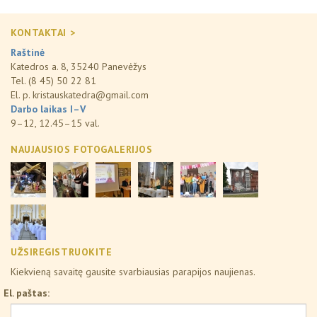
KONTAKTAI >
Raštinė
Katedros a. 8, 35240 Panevėžys
Tel. (8 45) 50 22 81
El. p.
kristauskatedra@gmail.com
Darbo laikas I–V
9–12, 12.45–15 val.
NAUJAUSIOS FOTOGALERIJOS
UŽSIREGISTRUOKITE
Kiekvieną savaitę gausite svarbiausias parapijos naujienas.
El. paštas: