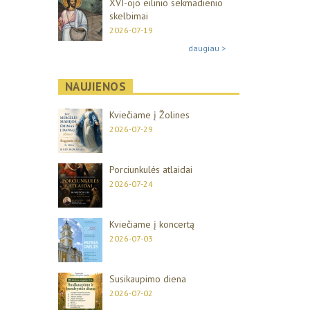
XVI-ojo eilinio sekmadienio
skelbimai
2026-07-19
daugiau >
NAUJIENOS
Kviečiame į Žolines
2026-07-29
Porciunkulės atlaidai
2026-07-24
Kviečiame į koncertą
2026-07-03
Susikaupimo diena
2026-07-02