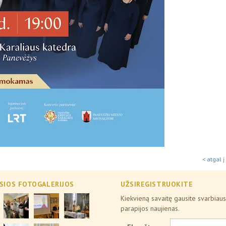
< atgal į
SIOS FOTOGALERIJOS
UŽSIREGISTRUOKITE
Kiekvieną savaitę gausite svarbiaus
parapijos naujienas.