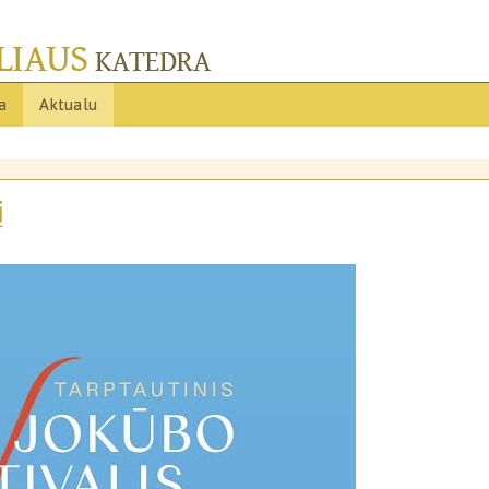
ja
Aktualu
į