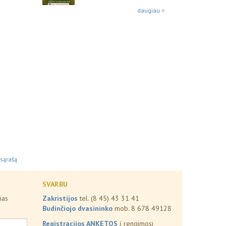
daugiau >
 sąrašą
SVARBU
ias
Zakristijos
tel. (8 45) 43 31 41
Budinčiojo dvasininko
mob. 8 678 49128
Registracijos ANKETOS
į rengimosi