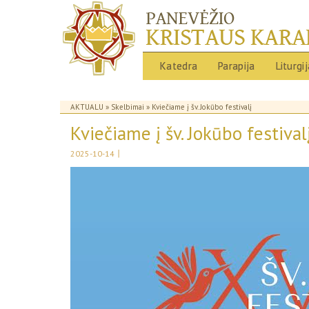
Katedra
Parapija
Liturgi
AKTUALU
»
Skelbimai
» Kviečiame į šv. Jokūbo festivalį
Kviečiame į šv. Jokūbo festival
|
2025-10-14