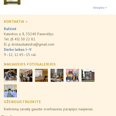
daugiau >
KONTAKTAI >
Raštinė
Katedros a. 8, 35240 Panevėžys
Tel. (8 45) 50 22 81
El. p.
kristauskatedra@gmail.com
Darbo laikas I–V
9–12, 12.45–15 val.
NAUJAUSIOS FOTOGALERIJOS
UŽSIREGISTRUOKITE
Kiekvieną savaitę gausite svarbiausias parapijos naujienas.